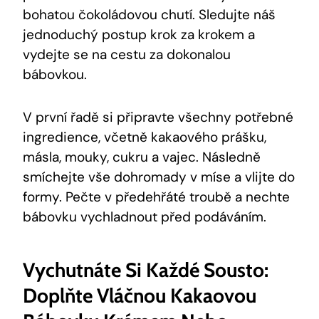
bohatou čokoládovou chutí. Sledujte náš
jednoduchý postup krok ⁤za krokem a⁢
vydejte se na cestu za dokonalou
bábovkou.
V​ první řadě si připravte ⁢všechny potřebné
ingredience, ​včetně kakaového prášku,
másla,‌ mouky, cukru a vajec. ⁤Následně
smíchejte vše dohromady v míse⁣ a⁤ vlijte do
formy. Pečte v předehřáté⁢ troubě a⁣ nechte
⁣bábovku vychladnout ⁢před podáváním.
Vychutnáte Si Každé ‌sousto:⁤
Doplňte Vláčnou Kakaovou