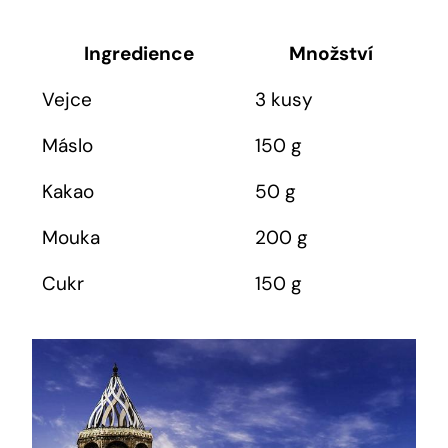
Ingredience
Množství
Vejce
3 kusy
Máslo
150 g
Kakao
50 g
Mouka
200 g
Cukr
150 ⁢g