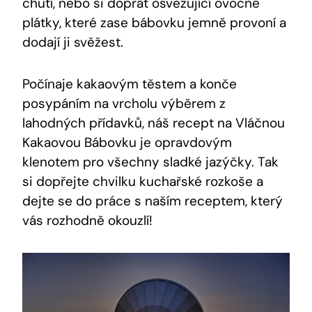
chutí, nebo si ⁣dopřát osvěžující ovocné
plátky, které zase⁣ bábovku​ jemně provoní a
dodají ji svěžest.
Počínaje kakaovým⁤ těstem a‍ konče
posypáním na ⁢vrcholu výběrem z‍
lahodných přídavků, náš ⁢recept na Vláčnou
Kakaovou ⁢Bábovku ⁤je opravdovým
⁣klenotem pro všechny ⁢sladké jazýčky. ‍Tak
si dopřejte‌ chvilku kuchařské rozkoše a
dejte ⁢se do ⁣práce s naším receptem, který
vás ⁣rozhodně⁢ okouzlí!