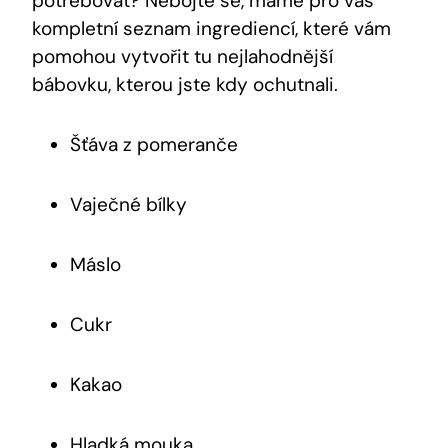
potřebovat? Nebojte se, máme pro vás
kompletní seznam ingrediencí,⁤ které vám
pomohou⁣ vytvořit tu nejlahodnější
bábovku,‍ kterou jste kdy ochutnali.
Šťáva z pomeranče
Vaječné ​bílky
Máslo
Cukr
Kakao
Hladká mouka