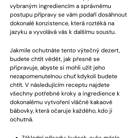
vybraným ‌ingrediencím​ a správnému⁢
postupu přípravy se vám podaří⁤ dosáhnout​
dokonalé konzistence, která ⁢roztéká ‌na
jazyku⁢ a vyvolává‍ vás k dalšímu soustu.
Jakmile ochutnáte tento výtečný​ dezert,
budete chtít vědět, jak přesně se
⁣připravuje, abyste⁤ si mohli užít jeho
nezapomenutelnou chuť kdykoli budete
chtít. V následujícím receptu najdete
všechny ⁣potřebné kroky a ingredience k
⁣dokonalému vytvoření vláčné kakaové
bábovky, která očaruje každého, kdo ji⁤
ochutná.
Základní přísady: kvásek, cukr, máslo,