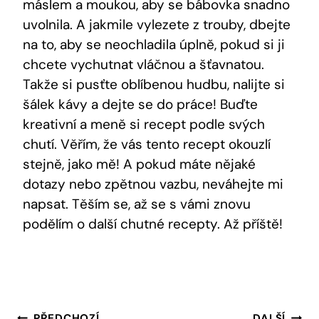
máslem a moukou,​ aby se ​bábovka snadno
uvolnila. A jakmile vylezete z trouby, dbejte
na⁣ to, ​aby se‍ neochladila úplně, pokud si ji ​
chcete vychutnat vláčnou a šťavnatou. ​
Takže​ si pusťte oblíbenou hudbu, nalijte si‍
šálek kávy a dejte se do práce! ⁢Buďte‍
kreativní a meně si recept podle svých
⁢chutí. Věřím, že vás tento‍ recept​ okouzlí
stejně, ‍jako ⁤mě! A pokud máte‍ nějaké
dotazy nebo⁤ zpětnou ‌vazbu, neváhejte ⁤mi
napsat. Těším ​se,⁣ až se s vámi znovu
podělím⁤ o další chutné recepty. Až příště!
PŘEDCHOZÍ
DALŠÍ