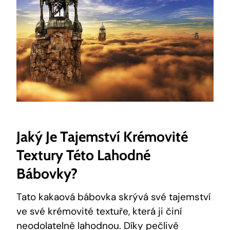
Jaký Je Tajemství Krémovité
Textury ⁤této Lahodné
Bábovky?
Tato kakaová bábovka skrývá své tajemství
ve⁢ své krémovité⁢ textuře, ​která ji činí
neodolatelně lahodnou. Díky⁤ pečlivě