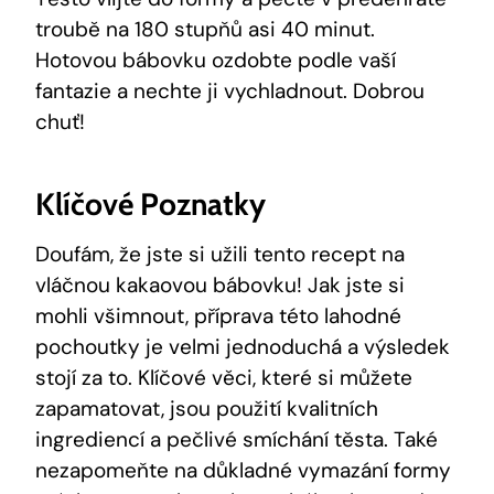
troubě na ⁣180 stupňů asi 40 minut.
Hotovou bábovku ozdobte podle vaší
fantazie a nechte ji ⁤vychladnout. Dobrou
chuť!
Klíčové Poznatky
Doufám, že jste si užili tento recept‌ na
vláčnou kakaovou bábovku! Jak jste si‌
mohli všimnout, příprava ‌této lahodné⁢
pochoutky je velmi jednoduchá a výsledek
stojí za to.​ Klíčové věci, které ⁣si ⁢můžete
zapamatovat, ‌jsou použití kvalitních
ingrediencí a pečlivé​ smíchání těsta. Také‍
nezapomeňte na‌ důkladné vymazání⁤ formy​