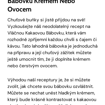
Bábovku Krémem Nebo‍
Ovocem
Chuťové buňky si jistě přijdou na své!
Vyzkoušejte​ náš neodolatelný recept na
Vláčnou Kakaovou ⁣Bábovku, která vám
rozhodně zpříjemní každou chvíli s čajem či
kávou. Tato ‍lahodná bábovka ⁣je jednoduchá
na přípravu a její‌ chuťový zážitek můžete
ještě umocnit tím, ⁣že ji doplníte krémem
nebo⁤ čerstvým ovocem.
Výhodou naší receptury je, že si můžete
zvolit, jak⁢ chcete svou bábovku ozvláštnit.
Můžete se nechat unést hladkým krémem,
který bude krásně kontrastovat s kakaovou