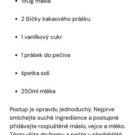
150g másla
2 lžičky‍ kakaového prášku
1 vanilkový cukr
1⁤ prášek ⁤do pečiva
špetka soli
250ml mléka
Postup je opravdu jednoduchý. Nejprve
smíchejte suché ingredience ⁢a⁣ postupně
přidávejte rozpuštěné máslo, vejce ⁢a mléko.
Těsto vlijte do⁢ formy a pečte ‍v předehřáté