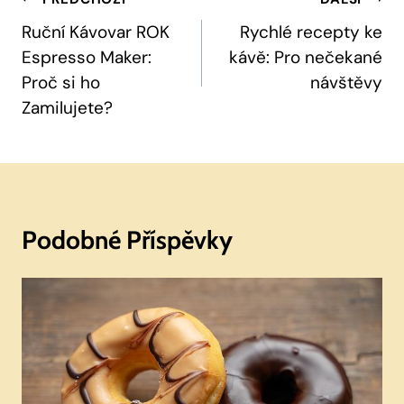
Navigace
Pro
Ruční Kávovar ROK
Rychlé recepty ke
Espresso Maker:
kávě: Pro nečekané
Příspěvek
Proč si ho
návštěvy
Zamilujete?
Podobné Příspěvky