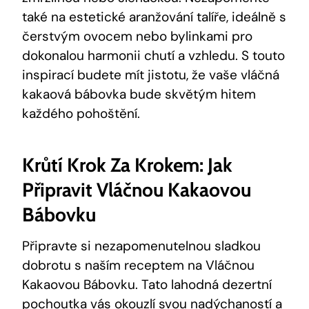
také ‍na‍ estetické aranžování talíře, ideálně⁣ s
čerstvým ovocem nebo bylinkami ‌pro​
dokonalou harmonii⁣ chutí a vzhledu.⁣ S touto
inspirací budete mít jistotu, že vaše vláčná
kakaová bábovka bude skvětým hitem
každého pohoštění.
Krůtí Krok Za Krokem: Jak
Připravit Vláčnou Kakaovou
Bábovku
Připravte ⁣si⁤ nezapomenutelnou sladkou
dobrotu s naším receptem na Vláčnou
Kakaovou Bábovku.‍ Tato lahodná dezertní
pochoutka vás okouzlí svou⁣ nadýchaností a