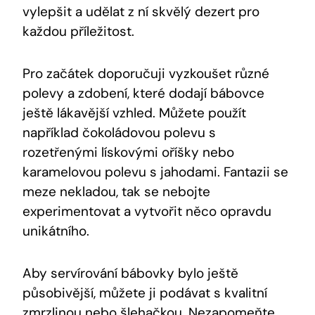
vylepšit a udělat z ní ⁤skvělý dezert‍ pro
⁢každou příležitost.
Pro začátek doporučuji vyzkoušet různé
polevy a zdobení, které dodají bábovce
ještě lákavější vzhled. Můžete použít
například čokoládovou polevu s
rozetřenými lískovými oříšky nebo‌
karamelovou polevu s jahodami. ⁣Fantazii se
meze nekladou,‌ tak se nebojte⁢
experimentovat a vytvořit něco opravdu
unikátního.
Aby⁤ servírování bábovky bylo ještě
působivější, můžete ji podávat​ s kvalitní
zmrzlinou nebo šlehačkou. Nezapomeňte‍