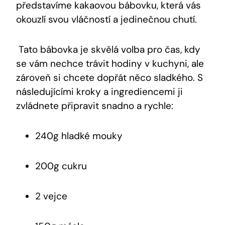
představíme kakaovou bábovku, která‍ vás
okouzlí ⁣svou vláčností a ‍jedinečnou chutí.
‍ ‍Tato bábovka je⁤ skvělá volba pro čas, kdy
se ⁣vám nechce trávit‍ hodiny v kuchyni, ale
zároveň ‌si chcete dopřát něco sladkého. S
následujícími kroky a ingrediencemi ji
zvládnete připravit snadno a rychle:
240g ‍hladké mouky
200g cukru
2 vejce