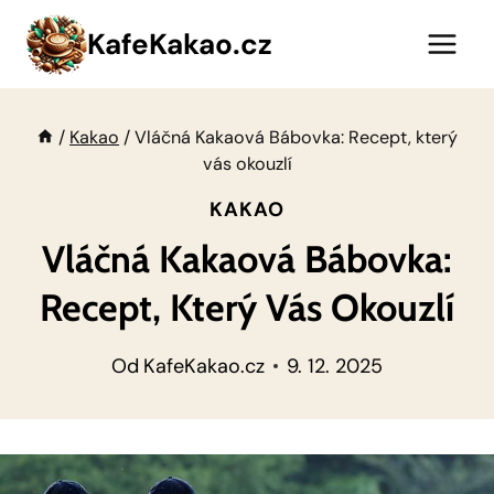
Přeskočit
KafeKakao.cz
na
obsah
/
Kakao
/
Vláčná Kakaová Bábovka: Recept, který
vás okouzlí
KAKAO
Vláčná Kakaová Bábovka:
Recept, Který Vás Okouzlí
Od
KafeKakao.cz
9. 12. 2025