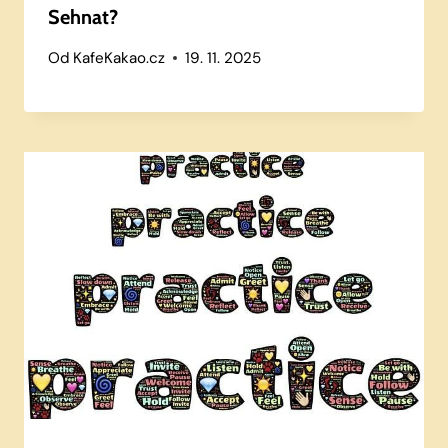
Sehnat?
Od
KafeKakao.cz
19. 11. 2025