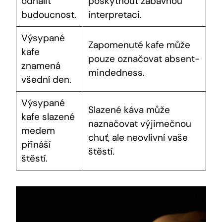
odhalit
poskytnout zábavnou
budoucnost.
interpretaci.
Výsypané
Zapomenuté kafe může
kafe
pouze označovat absent-
znamená
mindedness.
všední den.
Výsypané
Slazené káva může
kafe slazené
naznačovat výjimečnou
medem
chuť, ale neovlivní vaše
přináší
štěstí.
štěstí.