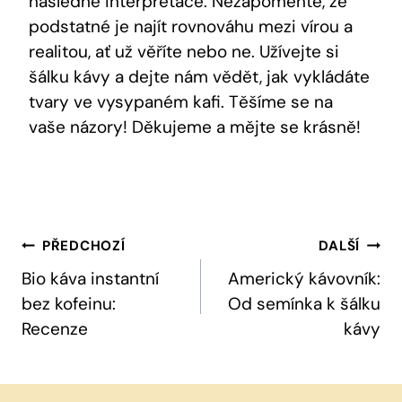
následné interpretace. Nezapomeňte, že
podstatné je najít rovnováhu mezi vírou a
realitou, ať už věříte nebo ne. Užívejte si
šálku kávy a dejte nám vědět, jak vykládáte
tvary ve vysypaném kafi. Těšíme se na
vaše názory! Děkujeme a mějte se krásně!
Navigace
PŘEDCHOZÍ
DALŠÍ
Pro
Bio káva instantní
Americký kávovník:
bez kofeinu:
Od semínka k šálku
Příspěvek
Recenze
kávy