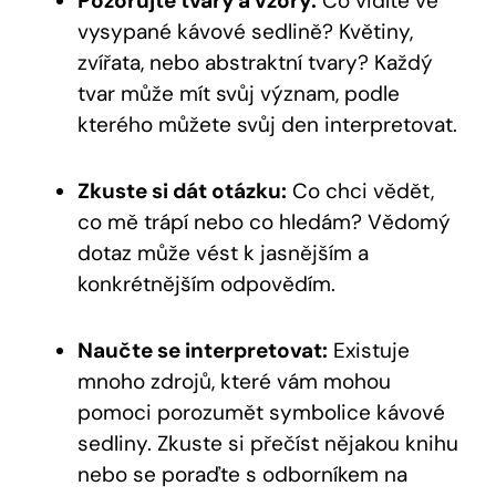
Pozorujte tvary a vzory:
Co vidíte ve
vysypané kávové sedlině? Květiny,
zvířata, nebo abstraktní tvary? Každý
tvar může mít svůj význam, podle
kterého můžete svůj den interpretovat.
Zkuste si dát otázku:
Co chci vědět,
co mě trápí nebo co hledám? Vědomý
dotaz může vést k jasnějším a
konkrétnějším odpovědím.
Naučte se interpretovat:
Existuje
mnoho zdrojů, které vám mohou
pomoci porozumět symbolice kávové
sedliny. Zkuste si přečíst nějakou knihu
nebo se poraďte s odborníkem na