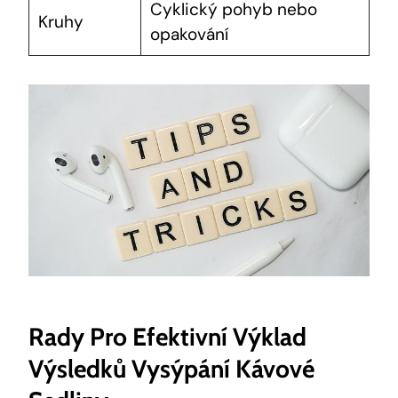
Cyklický pohyb nebo
Kruhy
opakování
Rady Pro Efektivní Výklad
Výsledků Vysýpání Kávové