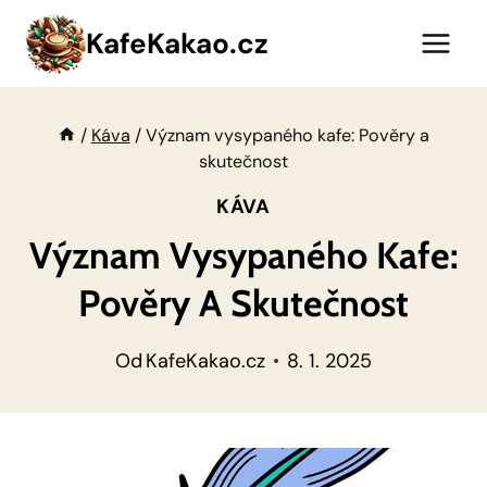
Přeskočit
KafeKakao.cz
na
obsah
/
Káva
/
Význam vysypaného kafe: Pověry a
skutečnost
KÁVA
Význam Vysypaného Kafe:
Pověry A Skutečnost
Od
KafeKakao.cz
8. 1. 2025