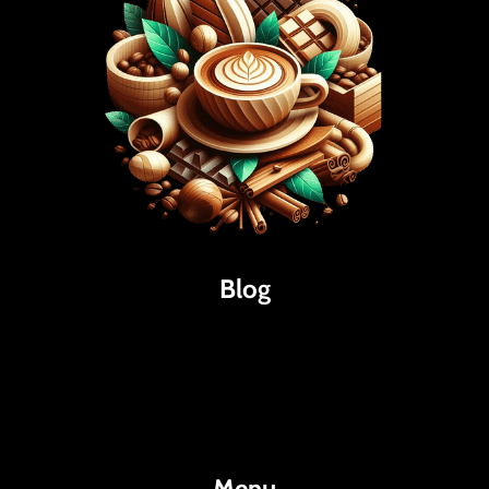
Blog
Káva
Espresso
Kakao
Menu