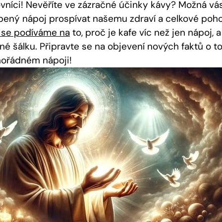
ovníci! Nevěříte ve zázračné účinky kávy? Možná vás
bený nápoj prospívat našemu zdraví a celkové poh
 se podíváme na
to, proč je kafe víc než jen nápoj, 
dné šálku. Připravte se na objevení nových faktů o
mořádném nápoji!