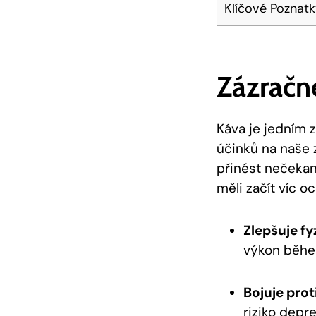
Klíčové Poznat
Zázračn
Káva je jedním 
účinků na naše 
přinést nečekan
měli začít víc o
Zlepšuje fy
výkon běhe
Bojuje prot
riziko depr