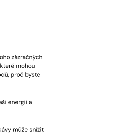
noho zázračných
, které mohou
odů, proč byste
ši energii a
kávy může snížit