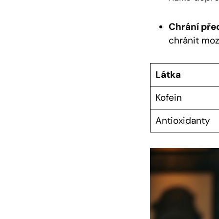
Chrání pře
chránit moz
Látka
Kofein
Antioxidanty