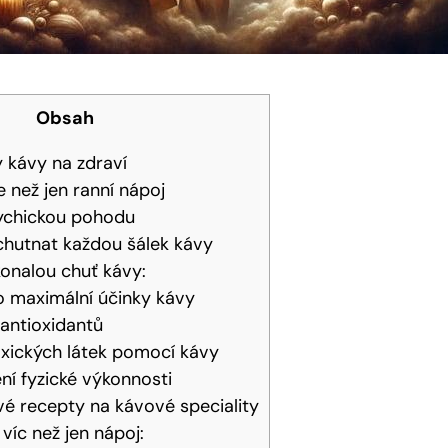
Obsah
 kávy na zdraví
e než jen ranní nápoj
sychickou pohodu
chutnat každou šálek kávy
konalou chuť kávy:
ro maximální účinky kávy
 antioxidantů
xických látek pomocí kávy
ní fyzické výkonnosti
é recepty na kávové speciality
 víc než jen nápoj: