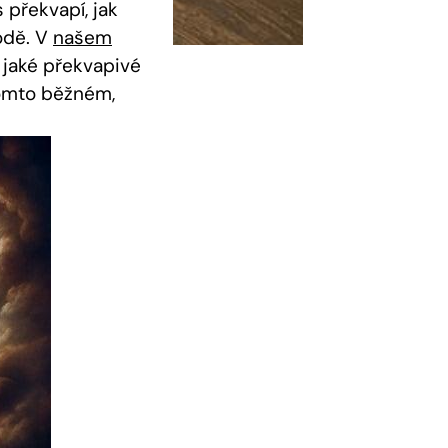
 překvapí, jak
odě. V
našem
a jaké překvapivé
 tomto běžném,