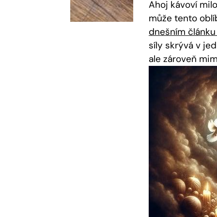
Ahoj kávoví mil
může tento oblí
dnešním článku
síly skrývá v je
ale zároveň mi