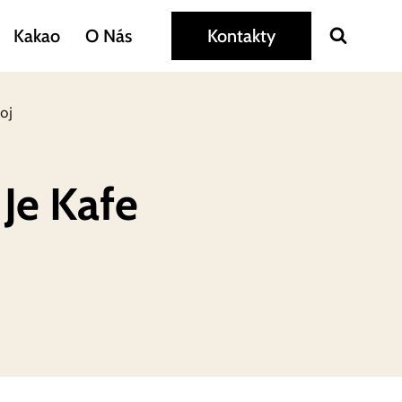
Kakao
O Nás
Kontakty
oj
Je Kafe