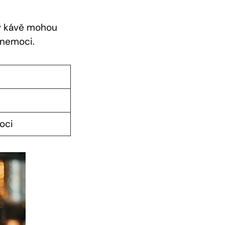
v kávě mohou
 nemoci.
oci