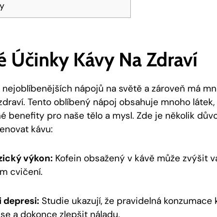
ky
é Účinky Kávy Na Zdraví
z nejoblíbenějších nápojů na světě a zároveň má m
zdraví. Tento oblíbený nápoj obsahuje mnoho látek
é benefity pro naše tělo a mysl. Zde je několik dův
cenovat kávu:
zický výkon:
Kofein obsažený v kávě může zvýšit va
m cvičení.
i depresi:
Studie ukazují, že pravidelná konzumace 
ese a dokonce zlepšit náladu.