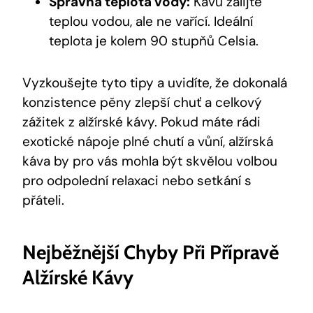
Správná teplota vody:
Kávu zalijte
teplou vodou, ale ne vařící. Ideální
teplota je kolem 90 stupňů Celsia.
Vyzkoušejte tyto tipy a uvidíte, že dokonalá
konzistence pěny zlepší chuť a celkový
zážitek z alžírské kávy. Pokud máte rádi
exotické nápoje plné chutí a vůní, alžírská
káva by pro vás mohla být skvělou volbou
pro odpolední relaxaci nebo setkání s
přáteli.
Nejběžnější Chyby Při Přípravě
Alžírské Kávy