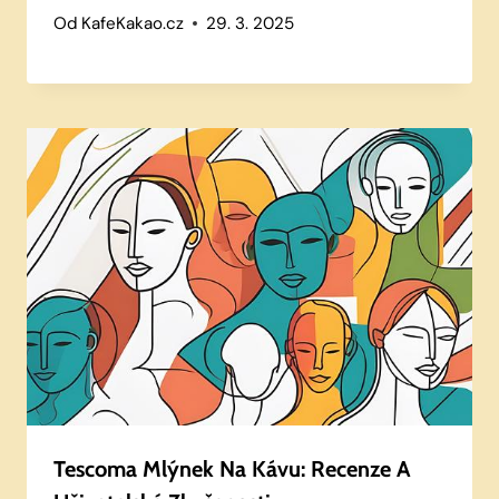
Od
KafeKakao.cz
29. 3. 2025
Tescoma Mlýnek Na Kávu: Recenze A