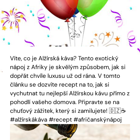
Víte, co je Alžírská káva? Tento exotický
nápoj z Afriky je skvělým způsobem, jak si
dopřát chvíle luxusu už od rána. V tomto
článku se dozvíte recept na to, jak si
vychutnat tu nejlepší Alžírskou kávu přímo z
pohodlí vašeho domova. Připravte se na
chuťový zážitek, který si zamilujete! 🇩🇿☕️
#alžírskákáva #recept #afričanskýnápoj