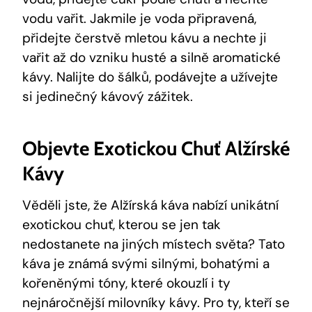
vodu vařit. Jakmile je voda připravená,
přidejte čerstvě mletou kávu a nechte ji
vařit až do vzniku husté a silně aromatické
kávy. Nalijte do šálků, podávejte a užívejte
si jedinečný kávový zážitek.
Objevte Exotickou Chuť Alžírské
Kávy
Věděli jste, že Alžírská káva nabízí unikátní
exotickou chuť, kterou se jen tak
nedostanete na jiných místech světa? Tato
káva je známá svými silnými, bohatými a
kořeněnými tóny, které okouzlí i ty
nejnáročnější milovníky kávy. Pro ty, kteří se