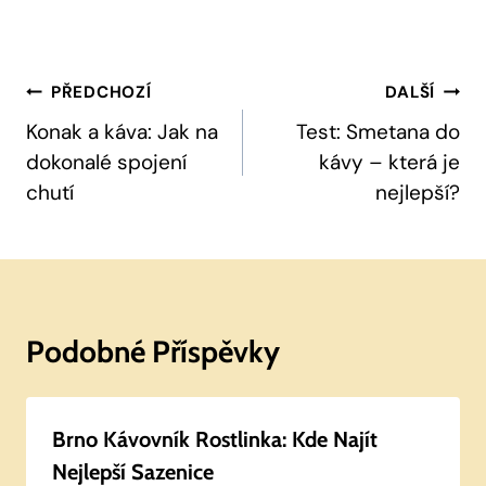
Navigace
PŘEDCHOZÍ
DALŠÍ
Pro
Konak a káva: Jak na
Test: Smetana do
dokonalé spojení
kávy – která je
Příspěvek
chutí
nejlepší?
Podobné Příspěvky
Brno Kávovník Rostlinka: Kde Najít
Nejlepší Sazenice