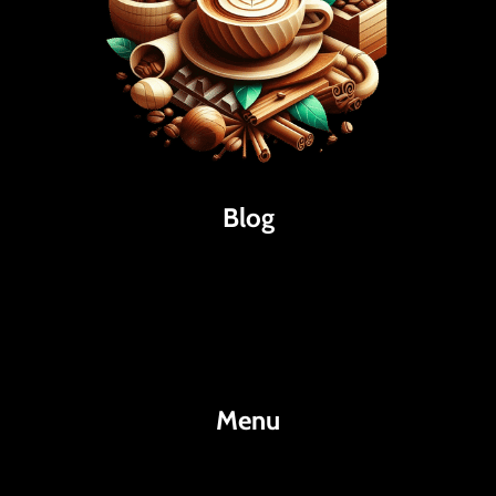
Blog
Káva
Espresso
Kakao
Menu
KafeKakao.cz