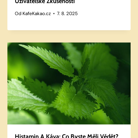
Uživatelské Zkušenosti
Od
KafeKakao.cz
7. 8. 2025
Histamin A Káva: Co Byste Měli Vědět?