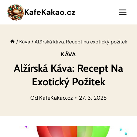
Přeskočit
KafeKakao.cz
na
obsah
/
Káva
/
Alžírská káva: Recept na exotický požitek
KÁVA
Alžírská Káva: Recept Na
Exotický Požitek
Od
KafeKakao.cz
27. 3. 2025