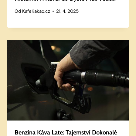
Od
KafeKakao.cz
21. 4. 2025
Benzina Káva Late: Tajemství Dokonalé