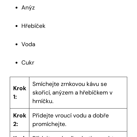
Anýz
Hřebíček
Voda
Cukr
Smíchejte zrnkovou kávu se
Krok
skořicí, anýzem a hřebíčkem v
1:
hrníčku.
Krok
Přidejte vroucí vodu a dobře
2:
promíchejte.