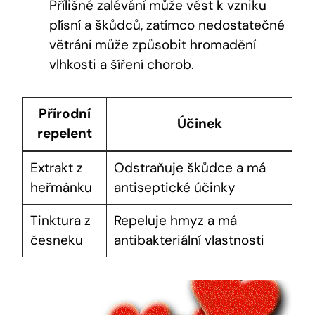
Přílišné zalévání může vést k vzniku
plísní a škůdců, zatímco nedostatečné
větrání může způsobit hromadění
vlhkosti a šíření chorob.
Přírodní
Účinek
repelent
Extrakt z
Odstraňuje škůdce a má
heřmánku
antiseptické účinky
Tinktura z
Repeluje hmyz a má
česneku
antibakteriální vlastnosti