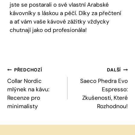
jste se postarali o své vlastní Arabské
kávovníky s láskou a péčí. Díky za přečtení
a ať vám vaše kávové zážitky vždycky
chutnají jako od profesionála!
Navigace
PŘEDCHOZÍ
DALŠÍ
Pro
Collar Nordic
Saeco Phedra Evo
mlýnek na kávu:
Espresso:
Příspěvek
Recenze pro
Zkušenosti, Které
minimalisty
Rozhodnou!