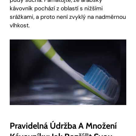
kávovník pochází z oblastí s nižšími
srážkami, a proto není zvyklý na nadměrnou
vlhkost.
Pravidelná Údržba A Množení