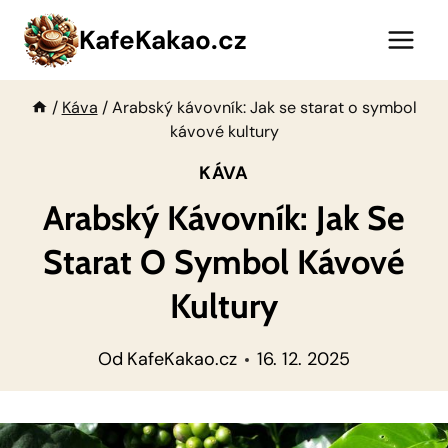
Přeskočit
KafeKakao.cz
na
obsah
/
Káva
/
Arabský kávovník: Jak se starat o symbol
kávové kultury
KÁVA
Arabský Kávovník: Jak Se
Starat O Symbol Kávové
Kultury
Od
KafeKakao.cz
16. 12. 2025