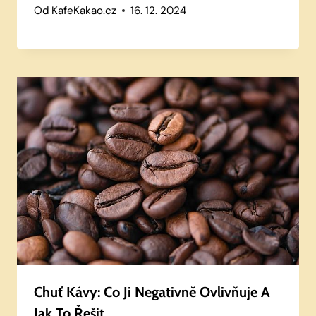
Od
KafeKakao.cz
16. 12. 2024
Chuť Kávy: Co Ji Negativně Ovlivňuje A
Jak To Řešit