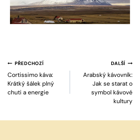
Navigace
PŘEDCHOZÍ
DALŠÍ
Pro
Cortissimo káva:
Arabský kávovník:
Krátký šálek plný
Jak se starat o
Příspěvek
chuti a energie
symbol kávové
kultury