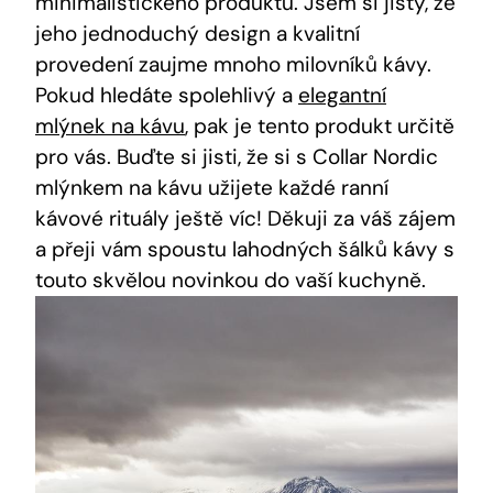
minimalistického produktu. Jsem si jistý, že
jeho jednoduchý design a kvalitní
provedení zaujme mnoho milovníků kávy.
Pokud hledáte spolehlivý a
elegantní
mlýnek na kávu
, pak je tento produkt určitě
pro vás. Buďte si jisti, že si s Collar Nordic
mlýnkem na kávu užijete každé ranní
kávové rituály ještě víc! Děkuji za váš zájem
a přeji vám spoustu lahodných šálků kávy s
touto skvělou novinkou do vaší kuchyně.