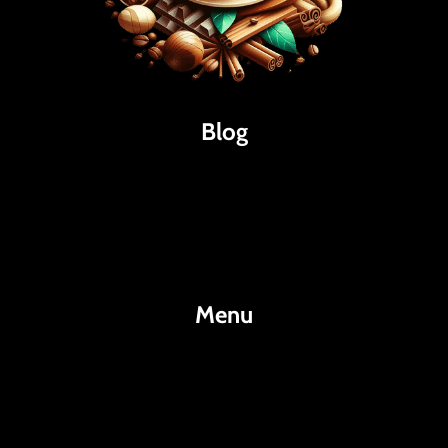
Blog
Káva
Espresso
Kakao
Menu
KafeKakao.cz
Blog
O Nás