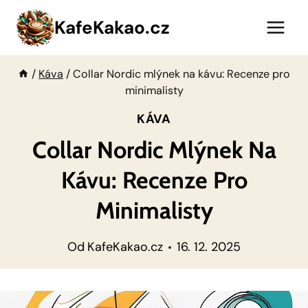
Přeskočit
KafeKakao.cz
na
obsah
/
Káva
/
Collar Nordic mlýnek na kávu: Recenze pro
minimalisty
KÁVA
Collar Nordic Mlýnek Na
Kávu: Recenze Pro
Minimalisty
Od
KafeKakao.cz
16. 12. 2025