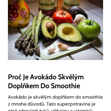
Proč Je Avokádo Skvělým
Doplňkem Do Smoothie
Avokádo je skvělým doplňkem do smoothie
z mnoha⁤ důvodů. Tato superpotravina je
plná zdravých tuků, vlákniny a vitamínů,⁤