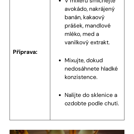
V mixéru smíchejte
avokádo, nakrájený
banán, kakaový
prášek, mandlové
mléko, med ⁢a
vanilkový extrakt.
Příprava:
Mixujte, dokud
nedosáhnete hladké
konzistence.
Nalijte ⁢do sklenice a
ozdobte podle chuti.