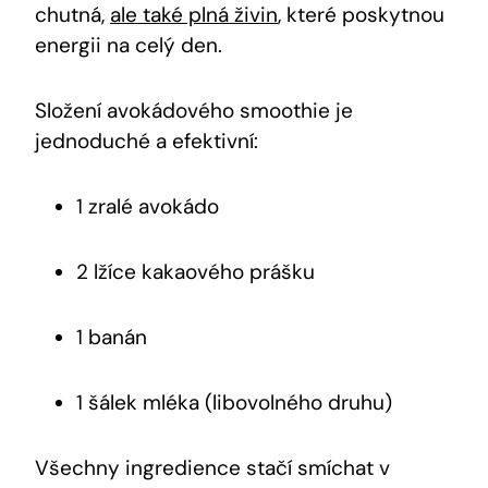
chutná,
ale také plná živin
, které poskytnou
energii na⁢ celý den.
Složení avokádového smoothie ‌je
jednoduché a efektivní:
1 ‌zralé ⁤avokádo
2 ​lžíce ‌kakaového ⁤prášku
1 banán
1 šálek mléka (libovolného druhu)
Všechny‌ ingredience stačí smíchat ⁢v ​