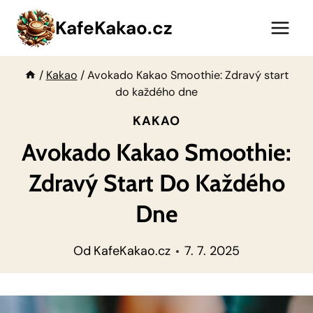
Přeskočit
KafeKakao.cz
na
obsah
/
Kakao
/
Avokado Kakao Smoothie: Zdravý start
do každého dne
KAKAO
Avokado Kakao Smoothie:
Zdravý Start Do Každého
Dne
Od
KafeKakao.cz
7. 7. 2025