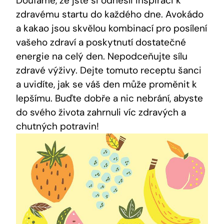
Doufáme, že jste si odnesli inspiraci k
zdravému startu do každého dne. Avokádo
a‌ kakao⁢ jsou skvělou kombinací pro posílení
vašeho zdraví a poskytnutí dostatečné
energie na celý den. Nepodceňujte sílu
zdravé výživy. Dejte tomuto receptu šanci
a uvidíte, jak ​se váš den může proměnit k
lepšímu. Buďte dobře a nic nebrání, abyste
do svého ⁤života ‍zahrnuli víc zdravých a
chutných potravin!