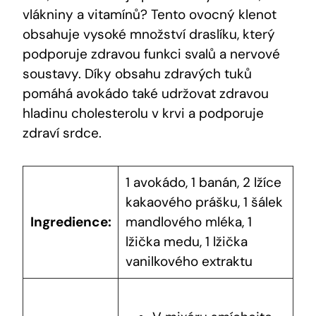
vlákniny a vitamínů? Tento ⁢ovocný klenot
obsahuje vysoké​ množství draslíku, který
podporuje zdravou funkci svalů a nervové
soustavy. Díky obsahu zdravých tuků
pomáhá avokádo také udržovat zdravou
hladinu‌ cholesterolu v krvi a podporuje ​
zdraví srdce.
1 avokádo, 1 banán, 2 lžíce
kakaového prášku, 1 šálek
Ingredience:
mandlového ⁣mléka, 1
lžička medu, 1 lžička
⁤vanilkového extraktu