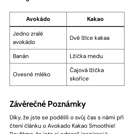
Avokádo
Kakao
Jedno zralé
Dvě lžíce kakaa
avokádo
Banán
Lžička medu
Čajová⁢ lžička
Ovesné mléko
‍skořice
Závěrečné Poznámky
Díky, že jste se‍ podělili o⁣ svůj⁣ čas ⁢s námi při⁤
čtení​ článku o Avokado ⁣Kakao Smoothie!