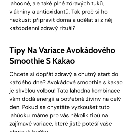
lahodné, ale také plné zdravých tuků,
vlákniny a antioxidantů. Tak proč si ho
nezkusit připravit doma a udělat si z něj
každodenní zdravý rituál?
Tipy Na Variace Avokádového
Smoothie S Kakao
Chcete si dopřát zdravý a chutný start ⁤do ​
každého dne? Avokádové smoothie s kakao
je⁢ skvělou volbou! Tato lahodná kombinace
vám dodá energii a potřebné živiny ‍na‍ celý
den. ‌Pokud se chystáte vyzkoušet tuto
lahůdku, máme pro vás několik tipů na
zajímavé variace, které jistě potěší vaše
chuťové buňky.