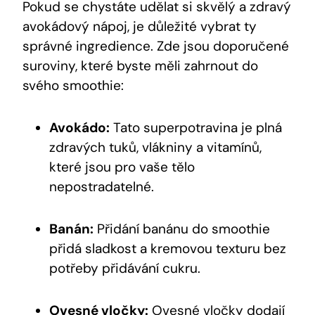
Pokud se chystáte ​udělat​ si skvělý ‍a zdravý
avokádový ‍nápoj, je důležité vybrat ty
správné ⁢ingredience. Zde⁢ jsou doporučené
suroviny, ⁢které byste měli zahrnout do
svého smoothie:
Avokádo:
⁣Tato superpotravina je ⁣plná⁤
zdravých tuků, ⁣vlákniny a vitamínů,
které jsou pro vaše tělo⁤
nepostradatelné.
Banán:
⁢Přidání banánu do smoothie
přidá sladkost a kremovou ​texturu bez
⁤potřeby přidávání cukru.
Ovesné vločky:
Ovesné⁢ vločky dodají‍