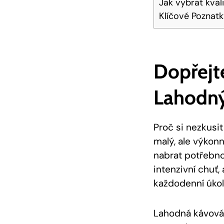
Jak vybrat kval
Klíčové Poznat
Dopřejte
Lahodn
Proč si nezkusi
malý, ale výkon
nabrat potřebno
intenzivní chuť
každodenní úkoly
Lahodná kávová s