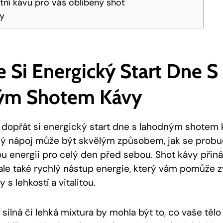
itní kávu pro váš oblíbený shot
ky
 Si Energický Start Dne S
ým Shotem Kávy
t dopřát si energický start dne s lahodným shotem
ný nápoj může být skvělým způsobem, jak se probu
u energii pro celý den před sebou. Shot kávy přiná
, ale také rychlý nástup energie, který vám pomůže 
 s lehkostí a vitalitou.
ilná či lehká mixtura by mohla být to, co vaše tělo