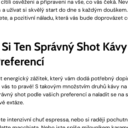
cítili osvěženi a připraveni na vše, co vás čeká. Ne
 a užívat si skvělý start do dne s každým douškem. 
te, a pozitivní náladu, která vás bude doprovázet c
 Si Ten Správný Shot Kávy
referencí
t energický zážitek, který vám dodá potřebný dopi
o vás to pravé! S takovým množstvím druhů kávy na
rávný shot podle vašich preferencí a naladit se na 
vé extáze.
te intenzivní chuť espressa, nebo si raději pochutn
latte macchiata. Nebo jste spíše milovníkem kara