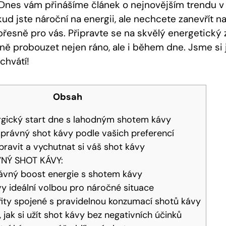
 Dnes vám přinášíme článek o nejnovějším trendu 
ud jste nároční na energii, ale nechcete zanevřít na
přesně pro vás. Připravte se na skvělý energetický z
ě probouzet nejen ráno, ale i během dne. Jsme si ji
chvátí!
Obsah
ergický start dne s lahodným shotem kávy
správný shot kávy podle vašich preferencí
pravit a vychutnat si váš shot kávy
VNÝ SHOT KÁVY:
rávný boost energie s shotem kávy
vy ideální volbou pro náročné situace
ity spojené s pravidelnou konzumací shotů kávy
 jak si užít shot kávy bez negativních účinků