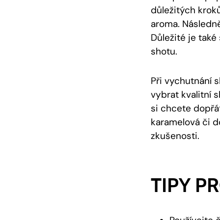
důležitých kroků
aroma. Následně 
Důležité je tak
shotu.
Při vychutnání 
vybrat kvalitní
si chcete dopřát 
karamelová či 
zkušenosti.
TIPY P