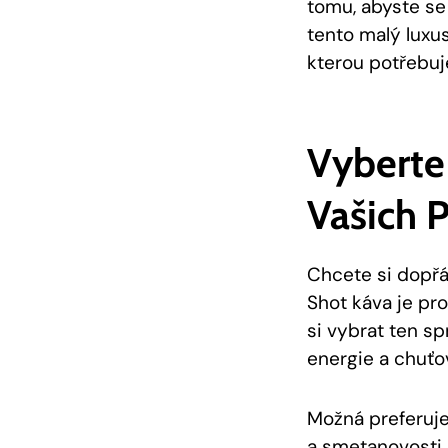
tomu, abyste se 
tento malý luxus
kterou potřebuje
Vyberte
Vašich P
Chcete si dopřá
Shot káva je pr
si vybrat ten sp
energie a chuťo
Možná preferuje
a smetanovosti 