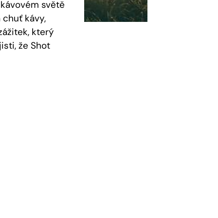
v kávovém světě
 chuť kávy,
ážitek, který
sti, že Shot