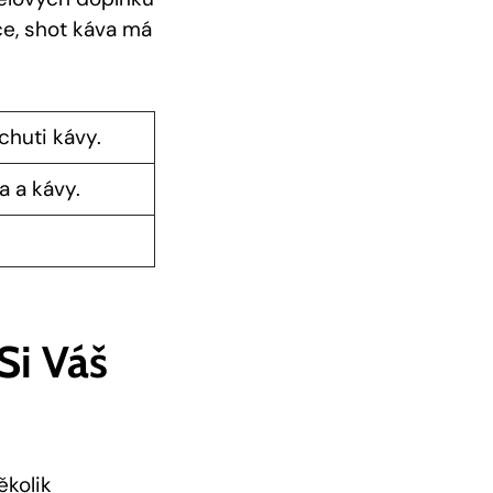
e, shot káva má
chuti kávy.
a a kávy.
Si Váš
ěkolik