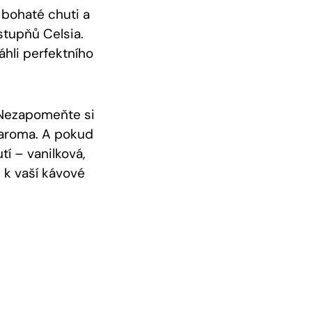
 bohaté chuti a
stupňů Celsia.
áhli perfektního
. Nezapomeňte si
a aroma. A pokud
tí – vanilková,
k vaší kávové