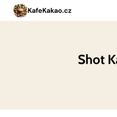
Přeskočit
KafeKakao.cz
na
obsah
Shot K