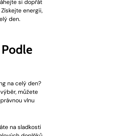
váhejte si dopřát
Získejte energii,
elý den.
 Podle
ng na celý den?
 výběr, můžete
správnou vlnu
áte na sladkosti
melových doplňků