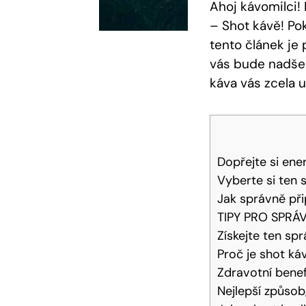
Ahoj kávomilci!
– Shot kávě! Pok
tento článek je 
vás bude nadšen
káva vás zcela u
Dopřejte si en
Vyberte si ten 
Jak správně při
TIPY PRO SPRÁ
Získejte ten sp
Proč je shot ká
Zdravotní benef
Nejlepší způsob,