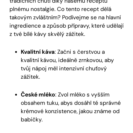
tradičních chutí díky našemu receptu
plnému nostalgie. Co tento recept dělá
takovým zvláštním? Podívejme se na hlavní
ingredience a způsob přípravy, které udělají
z tvé bílé kávy skvělý zážitek.
Kvalitní káva
: Začni s čerstvou a
kvalitní kávou, ideálně zrnkovou, aby
tvůj nápoj měl intenzivní chuťový
zážitek.
České mléko
: Zvol mléko s vyšším
obsahem tuku, abys dosáhl té správné
krémové konzistence, jakou známe od
babičky.