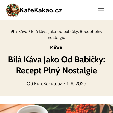
Přeskočit
KafeKakao.cz
na
obsah
/
Káva
/
Bílá káva jako od babičky: Recept plný
nostalgie
KÁVA
Bílá Káva Jako Od Babičky:
Recept Plný Nostalgie
Od
KafeKakao.cz
1. 9. 2025