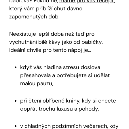
babička? Pokud ne,
máme pro vás recept
,
který vám přiblíží chuť dávno
zapomenutých dob.
Neexistuje lepší doba než teď pro
vychutnání bílé kávy jako od babičky.
Ideální chvíle pro tento nápoj je…
když vás hladina stresu doslova
přesahovala a potřebujete si udělat
malou pauzu,
při čtení oblíbené knihy,
kdy si chcete
dopřát trochu luxusu
a pohody,
v chladných podzimních večerech, kdy