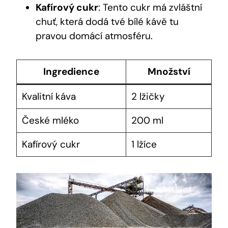
Kafírový cukr
: Tento cukr má zvláštní
chuť, která dodá tvé bílé kávě tu
pravou domácí atmosféru.
Ingredience
Množství
Kvalitní káva
2 lžičky
České mléko
200 ml
Kafírový cukr
1 lžíce