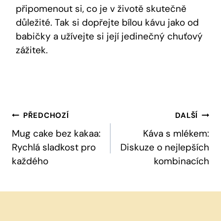
připomenout si, co je v životě skutečně
důležité. Tak si dopřejte bílou kávu jako od
babičky a užívejte si její jedinečný chuťový
zážitek.
Navigace
PŘEDCHOZÍ
DALŠÍ
Pro
Mug cake bez kakaa:
Káva s mlékem:
Rychlá sladkost pro
Diskuze o nejlepších
Příspěvek
každého
kombinacích