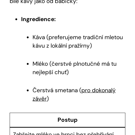
bílé kávy jako od babičky:
Ingredience:
Káva (preferujeme tradiční mletou
kávu z lokální pražírny)
Mléko (čerstvé plnotučné má tu
nejlepší chuť)
Čerstvá smetana (
pro dokonalý
závěr
)
Postup
Zahřejte mléko ve hrnci bez přehřívání