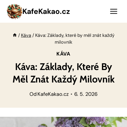
Přeskočit
KafeKakao.cz
na
obsah
/
Káva
/
Káva: Základy, které by měl znát každý
milovník
KÁVA
Káva: Základy, Které By
Měl Znát Každý Milovník
Od
KafeKakao.cz
6. 5. 2026