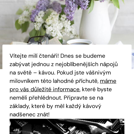
Vítejte milí čtenáři! Dnes se budeme
zabývat jednou z nejoblíbenějších nápojů
na světě – kávou. Pokud jste vášnivým
milovníkem této lahodné příchutě,
máme
pro vás důležité informace
, které byste
neměli přehlédnout. Připravte se na
základy, které by měl každý kávový
nadšenec znát!