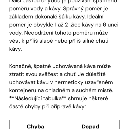
Další častou chybou je používání špatného
poměru vody a kávy. Správný poměr je
základem dokonalé šálku kávy. Ideální
poměr je obvykle 1 až 2 lžíce kávy na 6 unci
vody. Nedodržení tohoto poměru může
vést k příliš slabé nebo příliš silné chuti
kávy.
Konečně, špatně uchovávaná káva může
ztratit svou svěžest a chuť. Je důležité
uchovávat kávu v hermeticky uzavřeném
kontejneru na chladném a suchém místě.
**Následující tabulka** shrnuje některé
časté chyby při přípravě kávy:
Chyba
Dopad