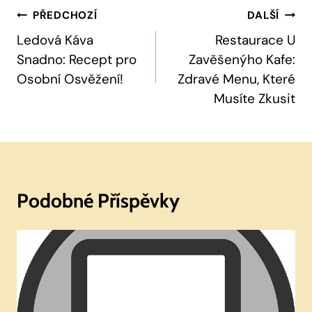
Navigace
PŘEDCHOZÍ
DALŠÍ
Pro
Ledová Káva
Restaurace U
Snadno: Recept pro
Zavěšenýho Kafe:
Příspěvek
Osobní Osvěžení!
Zdravé Menu, Které
Musíte Zkusit
Podobné Příspěvky