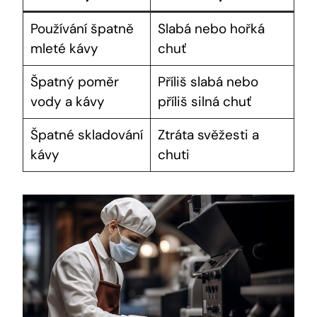
Používání špatně
Slabá nebo hořká
mleté kávy
chuť
Špatný poměr
Příliš slabá nebo
vody a kávy
příliš silná chuť
Špatné skladování
Ztráta svěžesti a
kávy
chuti