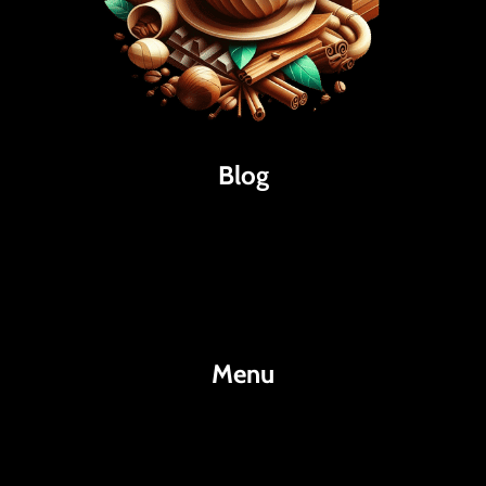
Blog
Káva
Espresso
Kakao
Menu
KafeKakao.cz
Blog