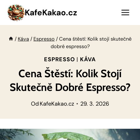
Přeskočit
KafeKakao.cz
na
obsah
/
Káva
/
Espresso
/
Cena štěstí: Kolik stojí skutečně
dobré espresso?
ESPRESSO
|
KÁVA
Cena Štěstí: Kolik Stojí
Skutečně Dobré Espresso?
Od
KafeKakao.cz
29. 3. 2026