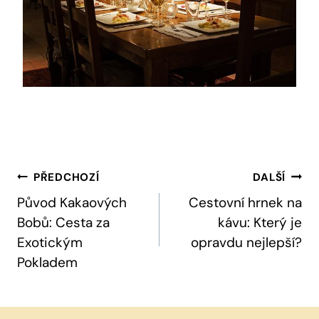
Navigace
PŘEDCHOZÍ
DALŠÍ
Pro
Původ Kakaových
Cestovní hrnek na
Bobů: Cesta za
kávu: Který je
Příspěvek
Exotickým
opravdu nejlepší?
Pokladem