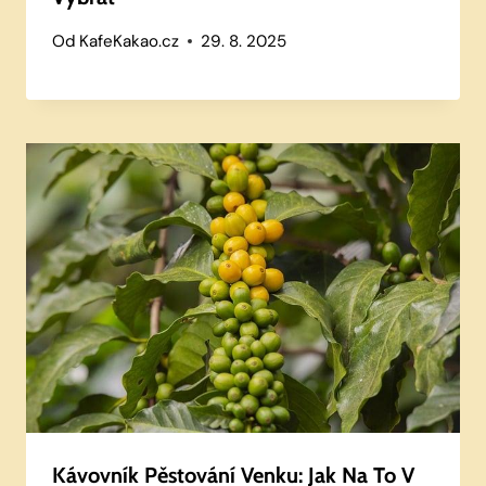
Od
KafeKakao.cz
29. 8. 2025
Kávovník Pěstování Venku: Jak Na To V