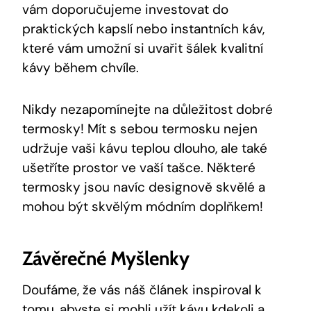
vám doporučujeme investovat do
praktických kapslí nebo instantních káv,
které vám umožní si uvařit šálek kvalitní
kávy během chvíle.
Nikdy nezapomínejte na důležitost dobré
termosky! Mít s sebou termosku nejen
udržuje vaši kávu teplou dlouho, ale také
ušetříte prostor ve vaší tašce. Některé
termosky jsou navíc designově skvělé a
mohou být skvělým módním doplňkem!
Závěrečné Myšlenky
Doufáme, že vás náš článek inspiroval k
tomu, abyste si mohli užít kávu kdekoli a