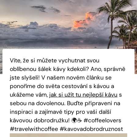
Víte, že si můžete vychutnat svou
oblíbenou šálek kávy kdekoli? Ano, správně
jste slyšeli! V našem novém článku se
ponoříme do světa cestování s kávou a
ukážeme vám,
jak si užít tu nejlepší kávu
s
sebou na dovolenou. Buďte připraveni na
inspiraci a zajímavé tipy pro vaši další
kávovou dobrodružku! 🌍☕️ #coffeelovers
#travelwithcoffee #kavovadobrodruznost