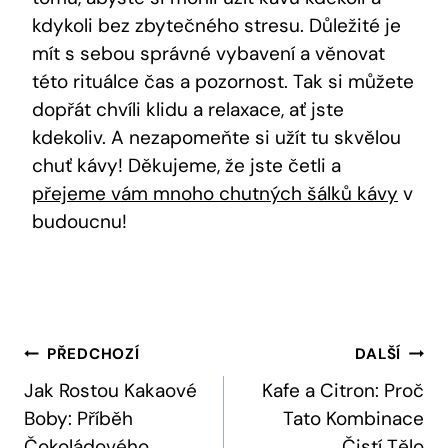
kdykoli bez zbytečného stresu. Důležité je
mít s sebou správné vybavení a věnovat
této rituálce čas a pozornost. Tak si můžete
dopřát chvíli klidu a relaxace, ať jste
kdekoliv. A nezapomeňte si užít tu skvělou
chuť kávy! Děkujeme, že jste četli a
přejeme vám mnoho chutných šálků kávy
v
budoucnu!
Navigace
PŘEDCHOZÍ
DALŠÍ
Pro
Jak Rostou Kakaové
Kafe a Citron: Proč
Boby: Příběh
Tato Kombinace
Příspěvek
Čokoládového
Čistí Tělo