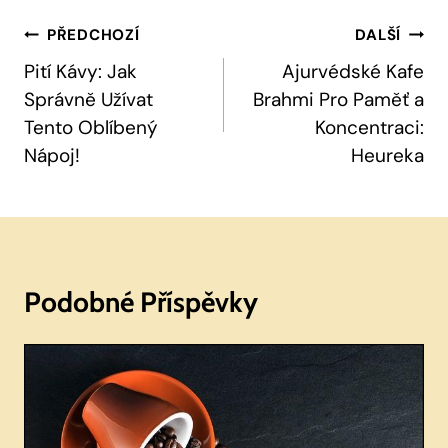
Navigace
PŘEDCHOZÍ
DALŠÍ
Pro
Pití Kávy: Jak
Ajurvédské Kafe
Správně Užívat
Brahmi Pro Paměť a
Příspěvek
Tento Oblíbený
Koncentraci:
Nápoj!
Heureka
Podobné Příspěvky