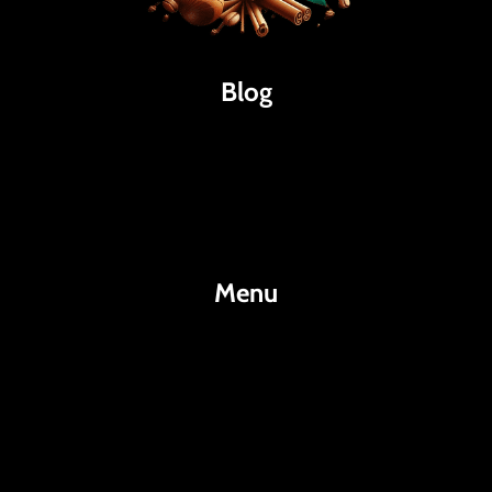
Blog
Káva
Espresso
Kakao
Menu
KafeKakao.cz
Blog
O Nás
Kontakty