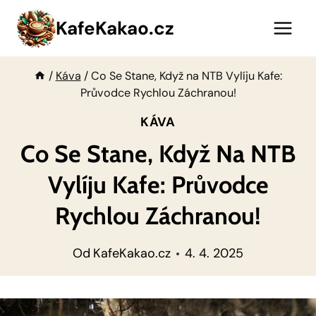
Přeskočit
KafeKakao.cz
na
obsah
/
Káva
/
Co Se Stane, Když na NTB Vylíju Kafe:
Průvodce Rychlou Záchranou!
KÁVA
Co Se Stane, Když Na NTB
Vylíju Kafe: Průvodce
Rychlou Záchranou!
Od
KafeKakao.cz
4. 4. 2025