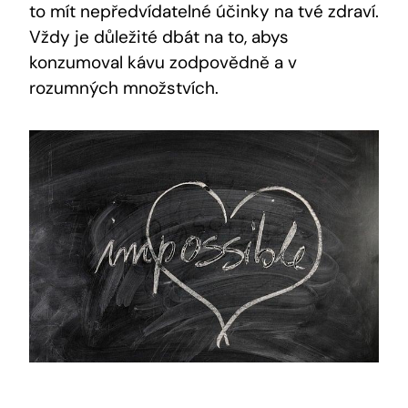
⁣to mít‌ nepředvídatelné účinky na tvé zdraví.
Vždy je důležité dbát ‍na to, abys
konzumoval kávu⁤ zodpovědně a v
rozumných⁤ množstvích.