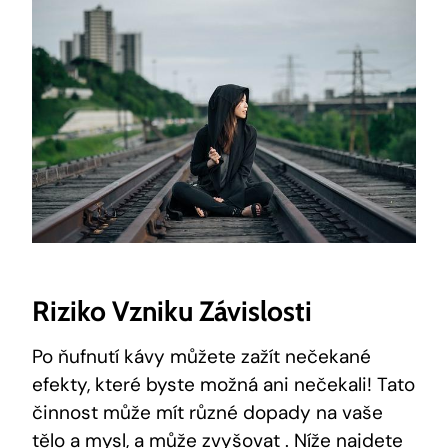
Riziko Vzniku Závislosti
Po ňufnutí kávy můžete zažít nečekané
⁤efekty, které byste‍ možná ani nečekali! Tato⁢
činnost​ může mít ​různé dopady​ na vaše
tělo a mysl, a může zvyšovat ⁤. Níže najdete