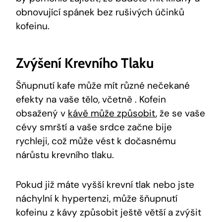
obnovující ⁢spánek bez rušivých účinků
kofeinu.
Zvýšení ⁤krevního ⁢tlaku
Šňupnutí ‍kafe⁢ může mít ⁣různé⁤ nečekané
efekty na ⁢vaše⁣ tělo, včetně . Kofein
⁤obsažený v ⁣
kávě může způsobit
, že se vaše
cévy smrští a vaše srdce začne‌ bije
rychleji, což‍ může⁣ vést k dočasnému​
nárůstu krevního tlaku.
Pokud ‍již ‍máte vyšší ⁤krevní tlak nebo jste
náchylní k hypertenzi, může šňupnutí
⁢kofeinu z kávy způsobit ještě větší ‌a⁤ zvýšit