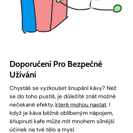
Doporučení Pro Bezpečné
Užívání
Chystáš ⁢se vyzkoušet⁢ šnupání⁢ kávy? Než‌
se ⁣do toho pustíš, je důležité znát ‍možné
nečekané‌ efekty,
které mohou nastat
. I
když ‌je káva běžně oblíbeným nápojem,‍
šňupnutí ⁣kafe může mít mnohem silnější
účinek na tvé tělo a mysl.