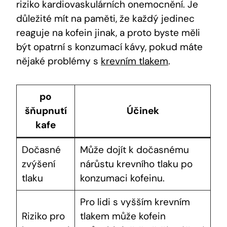
riziko kardiovaskulárních onemocnění.⁣ Je
důležité‌ mít ⁣na paměti, že⁣ každý jedinec
reaguje na kofein jinak, a proto byste měli
být ‌opatrní s konzumací kávy, pokud máte
nějaké ​problémy s
krevním tlakem
.
po
‍šňupnutí⁤
Účinek
kafe
Dočasné
Může dojít k dočasnému
zvýšení
⁤nárůstu ⁢krevního tlaku ‍po
tlaku
konzumaci kofeinu.
Pro‍ lidi s vyšším krevním
Riziko pro⁣
tlakem ‌může ⁢kofein