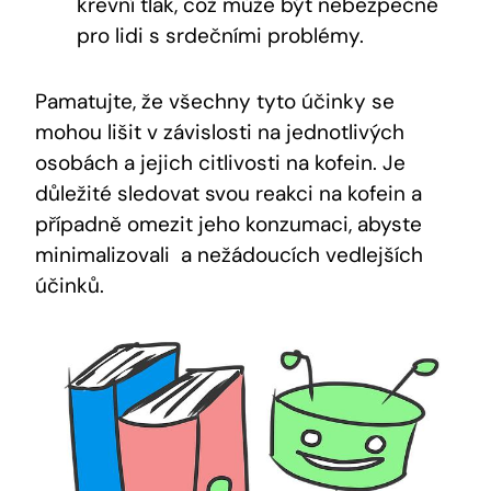
krevní ⁣tlak, což může být nebezpečné
pro lidi s srdečními problémy.
Pamatujte, že všechny tyto účinky se
mohou​ lišit v závislosti na jednotlivých
osobách a jejich ⁢citlivosti na kofein. Je
⁣důležité⁤ sledovat svou reakci na kofein a⁣
případně omezit jeho konzumaci, ‍abyste
minimalizovali ‍ a⁣ nežádoucích vedlejších
účinků.