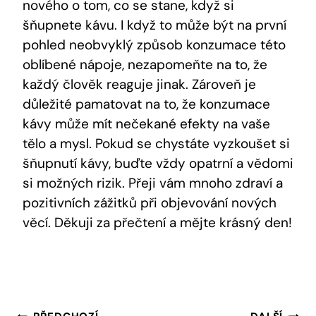
nového o tom, co se stane, když si
šňupnete kávu. I ‌když‌ to ⁤může být na první
pohled neobvyklý způsob ⁢konzumace této
oblíbené nápoje,​ nezapomeňte na to, že
každý‍ člověk reaguje jinak. Zároveň ⁢je
důležité ‍pamatovat na to, ‌že konzumace
kávy může mít nečekané efekty na ⁢vaše⁣
tělo a mysl. ⁤Pokud se chystáte⁣ vyzkoušet si
šňupnutí kávy, buďte vždy opatrní a vědomi
si možných rizik. Přeji vám ‍mnoho zdraví a
pozitivních zážitků při‌ objevování nových
‌věcí. Děkuji za přečtení ⁢a mějte krásný den!