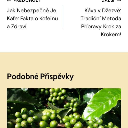
Navigace
PŘEDCHOZÍ
DALŠÍ
Pro
Jak Nebezpečné Je
Káva v Džezvě:
Kafe: Fakta o Kofeinu
Tradiční Metoda
Příspěvek
a Zdraví
Přípravy Krok za
Krokem!
Podobné Příspěvky