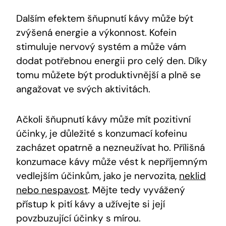
Dalším efektem šňupnutí kávy může ⁣být
zvýšená⁢ energie a výkonnost. Kofein
⁤stimuluje nervový‌ systém a může ‌vám​
dodat⁢ potřebnou energii pro celý den.⁤ Díky
tomu ‌můžete být produktivnější ‌a plně se
angažovat ve ​svých aktivitách.
Ačkoli šňupnutí ⁣kávy může ‌mít ⁣pozitivní
účinky, je ‍důležité s konzumací kofeinu⁢
zacházet opatrně a nezneužívat ho.⁢ Přílišná
konzumace kávy může vést⁤ k nepříjemným
vedlejším účinkům, jako je nervozita,
neklid
nebo nespavost
. Mějte tedy⁢ vyvážený
přístup ⁣k ‌pití kávy‍ a užívejte si její
povzbuzující účinky⁢ s mírou.