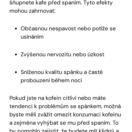
šňupnete kafe před ‍spaním. ‌Tyto efekty
mohou zahrnovat:
Občasnou nespavost nebo potíže se
usínáním
Zvýšenou⁤ nervozitu nebo úzkost
Sníženou kvalitu spánku​ a​ časté
probouzení během noci
Pokud ​jste na kofein citliví ​nebo máte⁤
tendenci ‍k problémům⁢ se‌ spánkem, možná
byste měli zvážit​ omezit ​konzumaci kofeinu
a⁤ zejména ⁣vyhýbat se ⁣mu před spaním. To
by pomohlo zajistit, že budete mít klidný ⁣a