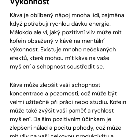
Výkonnost
Káva‌ je oblíbený nápoj⁤ mnoha lidí, zejména
⁢když ⁢potřebují rychlou dávku energie.
Málokdo ale ví, jaký ⁣pozitivní vliv⁢ může mít⁣
kofein obsažený v ⁢kávě na mentální
výkonnost. Existuje mnoho nečekaných​
efektů, které mohou mít káva na vaše
myšlení a schopnost soustředit se.
Káva může zlepšit vaši ⁢schopnost
koncentrace a‌ pozornosti, ‍což ‌může být
velmi užitečné při práci nebo studiu. Kofein
může⁤ také ⁣zvýšit​ vaši paměť a rychlost
myšlení. Dalším pozitivním účinkem je
zlepšení ‌nálad a pocitu pohody, což‍ může
mít vliv na⁣ vaši ‍celkovou produktivitu a