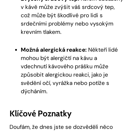
v ⁣kávě⁣ může zvýšit váš srdcový⁤ tep,
⁣což může být⁢ škodlivé pro ⁣lidi s
⁣srdečními problémy nebo vysokým
krevním tlakem.
Možná alergická reakce:
Někteří lidé
mohou ⁢být alergičtí na ⁤kávu a
vdechnutí kávového prášku může
‌způsobit alergickou reakci, jako je
svědění očí, vyrážka​ nebo potíže s
dýcháním.
Klíčové Poznatky
Doufám,‍ že dnes jste se dozvěděli něco