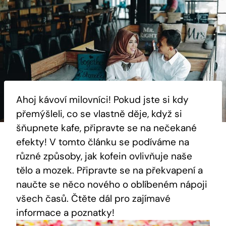
Ahoj kávoví milovníci! Pokud jste si kdy
přemýšleli, co ‌se⁢ vlastně děje, když si
‍šňupnete ⁢kafe, ⁢připravte se​ na nečekané
efekty! V tomto článku se podíváme na
různé způsoby, jak kofein ovlivňuje naše
⁤tělo a mozek. Připravte se na překvapení​ a
naučte se něco nového o oblíbeném​ nápoji
všech časů. Čtěte dál pro zajímavé‌
informace a​ poznatky!