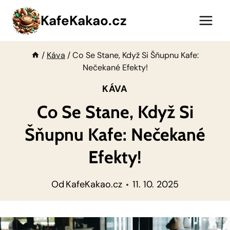
Přeskočit
KafeKakao.cz
na
obsah
/
Káva
/
Co Se Stane, Když Si Šňupnu Kafe:
Nečekané Efekty!
KÁVA
Co Se Stane, Když Si
Šňupnu Kafe: Nečekané
Efekty!
Od
KafeKakao.cz
11. 10. 2025