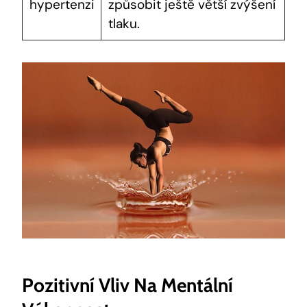
hypertenzi
způsobit ještě⁢ větší zvýšení
tlaku.
Pozitivní Vliv Na Mentální⁣