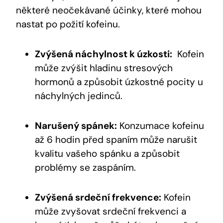
některé neočekávané ​účinky, které mohou
‌nastat po požití kofeinu.
Zvýšená náchylnost​ k úzkosti:
​ Kofein
může zvýšit hladinu​ stresových
hormonů⁢ a způsobit⁣ úzkostné pocity u
náchylných jedinců.
Narušený ‍spánek:
Konzumace kofeinu
‍až‍ 6 hodin před spaním může ​narušit
kvalitu ⁢vašeho⁤ spánku ⁤a ⁢způsobit
problémy se ⁤zaspáním.
Zvýšená srdeční frekvence:
Kofein
může zvyšovat srdeční frekvenci ⁢a