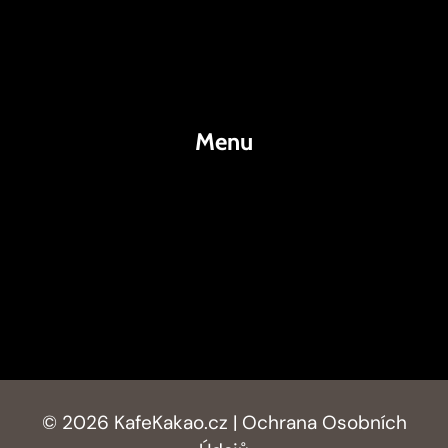
Káva
Espresso
Kakao
Menu
KafeKakao.cz
Blog
O Nás
Kontakty
© 2026 KafeKakao.cz |
Ochrana Osobních