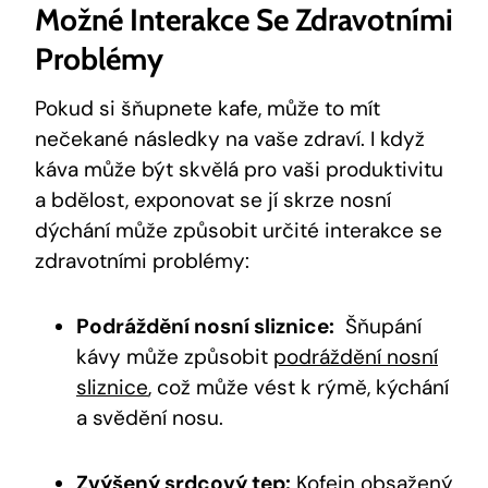
Možné Interakce Se Zdravotními
Problémy
Pokud si šňupnete kafe, může to mít
nečekané následky na vaše zdraví. I když
káva může být skvělá pro vaši produktivitu
a bdělost, ‌exponovat ⁢se jí ‌skrze nosní
dýchání ⁣může‌ způsobit určité interakce se
zdravotními problémy:
Podráždění nosní sliznice:
⁢ Šňupání
kávy může způsobit ⁣
podráždění nosní
sliznice
, což ​může ⁤vést k ⁢rýmě, kýchání
a svědění ⁢nosu.
Zvýšený srdcový ‍tep:
Kofein obsažený