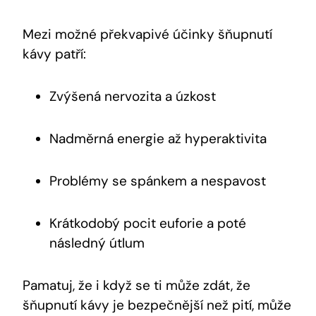
Mezi možné překvapivé​ účinky šňupnutí
kávy patří:
Zvýšená nervozita a úzkost
Nadměrná energie až hyperaktivita
Problémy ​se spánkem⁤ a nespavost
Krátkodobý pocit euforie a poté
následný ⁢útlum
Pamatuj, že⁢ i když​ se ‌ti může zdát, že
šňupnutí ⁣kávy‌ je‍ bezpečnější než⁢ pití, může