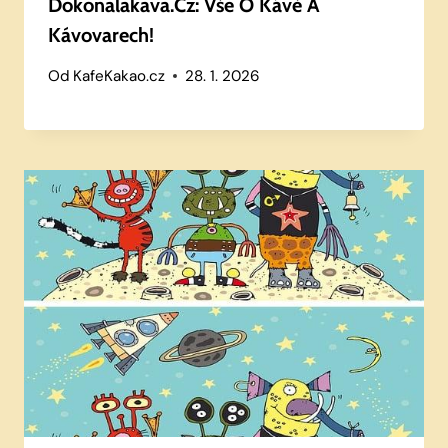
Dokonalakava.cz: Vše O Kávě A
Kávovarech!
Od
KafeKakao.cz
28. 1. 2026