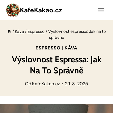
Přeskočit
KafeKakao.cz
na
obsah
/
Káva
/
Espresso
/
Výslovnost espressa: Jak na to
správně
ESPRESSO
|
KÁVA
Výslovnost Espressa: Jak
Na To Správně
Od
KafeKakao.cz
29. 3. 2025