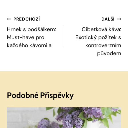
Navigace
PŘEDCHOZÍ
DALŠÍ
Pro
Hrnek s podšálkem:
Cibetková káva:
Must-have pro
Exotický požitek s
Příspěvek
každého kávomila
kontroverzním
původem
Podobné Příspěvky