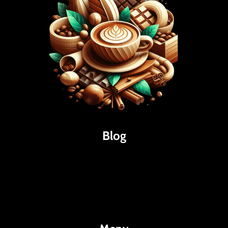
Blog
Káva
Espresso
Kakao