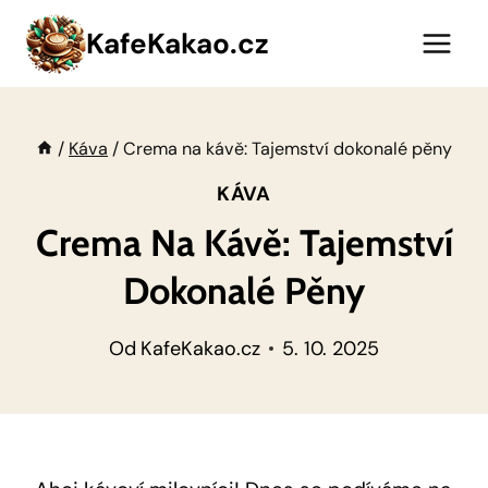
Přeskočit
KafeKakao.cz
na
obsah
/
Káva
/
Crema na kávě: Tajemství dokonalé pěny
KÁVA
Crema Na Kávě: Tajemství
Dokonalé Pěny
Od
KafeKakao.cz
5. 10. 2025