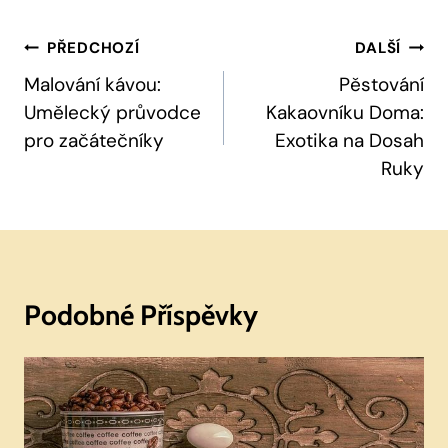
Navigace
PŘEDCHOZÍ
DALŠÍ
Pro
Malování kávou:
Pěstování
Umělecký průvodce
Kakaovníku Doma:
Příspěvek
pro začátečníky
Exotika na Dosah
Ruky
Podobné Příspěvky