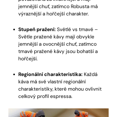
jemnější chuť, zatímco Robusta má
výraznější a hořčejší charakter.
Stupeň pražení:
Světlé vs tmavé –
Světle pražené kávy mají obvykle
jemnější a ovocnější chuť, zatímco
tmavé pražené kávy jsou bohatší a
hořčejší.
Regionální charakteristika:
Každá
káva má své vlastní regionální
charakteristiky, které mohou ovlivnit
celkový profil espressa.