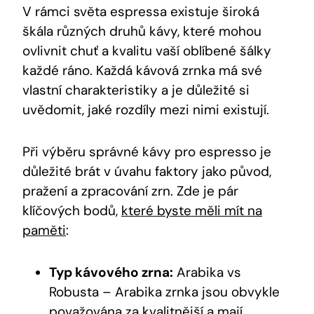
V rámci světa espressa existuje široká
škála různých druhů kávy, které mohou
ovlivnit chuť a kvalitu vaší oblíbené šálky
každé ráno. Každá kávová zrnka má své
vlastní charakteristiky a je důležité si
uvědomit, jaké rozdíly mezi nimi existují.
Při výběru správné kávy pro espresso je
důležité brát v úvahu faktory jako původ,
pražení a zpracování zrn. Zde je pár
klíčových bodů,
které byste měli mít na
paměti
:
Typ kávového zrna:
Arabika vs
Robusta – Arabika zrnka jsou obvykle
považována za kvalitnější a mají