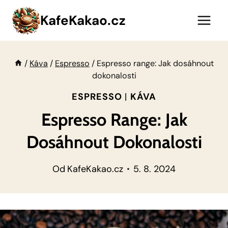
Přeskočit
KafeKakao.cz
na
obsah
/
Káva
/
Espresso
/
Espresso range: Jak dosáhnout
dokonalosti
ESPRESSO
|
KÁVA
Espresso Range: Jak
Dosáhnout Dokonalosti
Od
KafeKakao.cz
5. 8. 2024