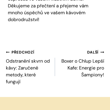
Děkujeme za přečtení a přejeme vám
mnoho úspěchů ve vašem kávovém
dobrodružství!
Navigace
PŘEDCHOZÍ
DALŠÍ
Pro
Odstranění skvrn od
Boxer o Chlup Lepší
kávy: Zaručené
Kafe: Energie pro
Příspěvek
metody, které
Šampiony!
fungují