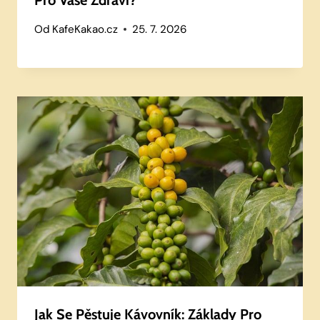
Od
KafeKakao.cz
25. 7. 2026
Jak Se Pěstuje Kávovník: Základy Pro