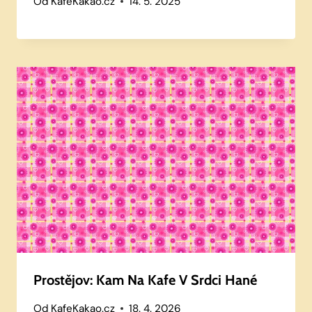
Od
KafeKakao.cz
14. 5. 2025
Prostějov: Kam Na Kafe V Srdci Hané
Od
KafeKakao.cz
18. 4. 2026