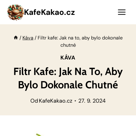
Přeskočit
KafeKakao.cz
na
obsah
/
Káva
/
Filtr kafe: Jak na to, aby bylo dokonale
chutné
KÁVA
Filtr Kafe: Jak Na To, Aby
Bylo Dokonale Chutné
Od
KafeKakao.cz
27. 9. 2024