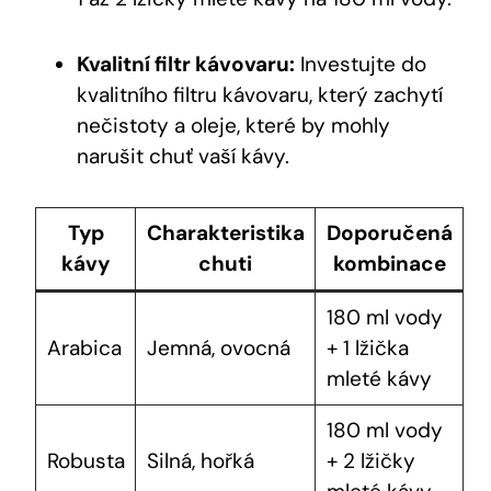
Kvalitní filtr kávovaru:
Investujte do
kvalitního filtru kávovaru, který zachytí
nečistoty a oleje, které by mohly
narušit chuť vaší kávy.
Typ
Charakteristika
Doporučená
kávy
chuti
kombinace
180 ml vody
Arabica
Jemná, ovocná
+ 1 lžička
mleté kávy
180 ml vody
Robusta
Silná, hořká
+ 2 lžičky