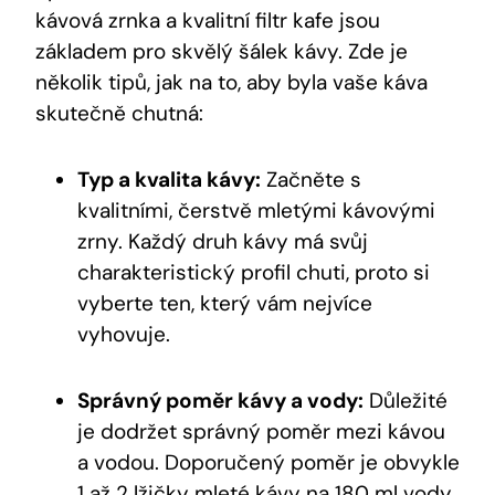
kávová zrnka a kvalitní filtr kafe jsou
základem pro skvělý šálek kávy. Zde je
několik tipů, jak na to, aby byla vaše káva
skutečně chutná:
Typ a kvalita kávy:
Začněte s
kvalitními, čerstvě mletými kávovými
zrny. Každý druh kávy má svůj
charakteristický profil chuti, proto si
vyberte ten, který vám nejvíce
vyhovuje.
Správný poměr kávy a vody:
Důležité
je dodržet správný poměr mezi kávou
a vodou. Doporučený poměr je obvykle
1 až 2 lžičky mleté kávy na 180 ml vody.