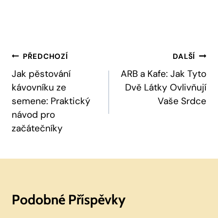
Navigace
PŘEDCHOZÍ
DALŠÍ
Pro
Jak pěstování
ARB a Kafe: Jak Tyto
kávovníku ze
Dvě Látky Ovlivňují
Příspěvek
semene: Praktický
Vaše Srdce
návod pro
začátečníky
Podobné Příspěvky