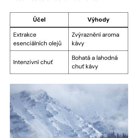
Účel
Výhody
Extrakce
Zvýraznění aroma
esenciálních olejů
kávy
Bohatá a lahodná
Intenzivní chuť
chuť kávy