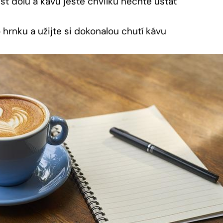
íst dolů a kávu ještě chvilku nechte ustát
o hrnku a užijte si dokonalou chutí kávu