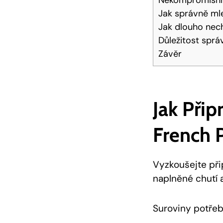
Jak správně ml
Jak dlouho nec
Důležitost sprá
Závěr
Jak Při
French 
Vyzkoušejte při
naplněné chutí a
Suroviny potřeb