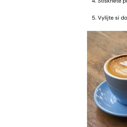
Stiskněte p
Vylijte si d