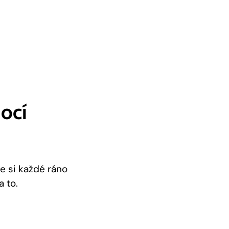
ocí
e si každé ráno
a to.