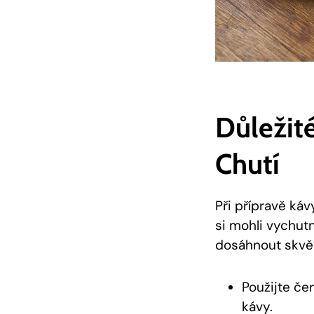
Důležité
Chutí
Při přípravě ká
si mohli vychut
dosáhnout skvěl
Použijte če
kávy.