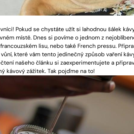
vníci! Pokud se chystáte užít si lahodnou šálek kávy
ávném místě. Dnes si povíme o jednom z nejoblíbe
 francouzském lisu, nebo také French pressu. Připra
a vůní, které vám tento jedinečný způsob vaření ká
přečtení našeho článku si zaexperimentujete a připra
 kávový zážitek. Tak pojďme na to!