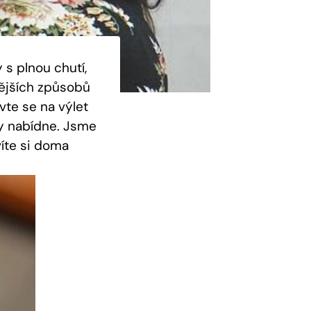
 s plnou chutí,
nějších způsobů
vte se na výlet
vy nabídne. Jsme
víte si doma