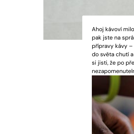
Ahoj kávoví milo
pak jste na spr
přípravy kávy –
do světa chutí 
si jisti, že po 
nezapomenutelný