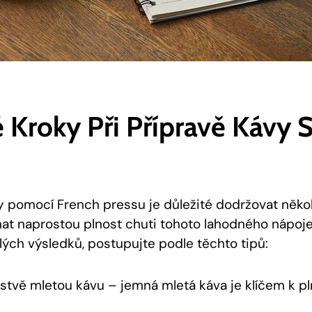
 Kroky Při Přípravě Kávy 
vy pomocí French pressu je důležité dodržovat někol
nat naprostou plnost chuti tohoto lahodného nápoj
ých výsledků, postupujte podle těchto tipů:
rstvě mletou kávu – jemná mletá káva je klíčem k pl