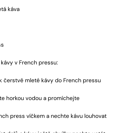
etá káva
ss
 kávy v French pressu:
k čerstvě mleté kávy do French pressu
jte horkou vodou a promíchejte
nch press víčkem a nechte kávu louhovat