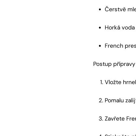
Čerstvě ml
Horká voda
French pre
Postup přípravy
Vložte hrne
Pomalu zali
Zavřete Fre