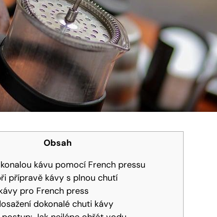
Obsah
dokonalou kávu pomocí French pressu
ři přípravě kávy s plnou chutí
kávy pro French press
 dosažení dokonalé chuti kávy
postup: Jak nejlépe ohřát vodu