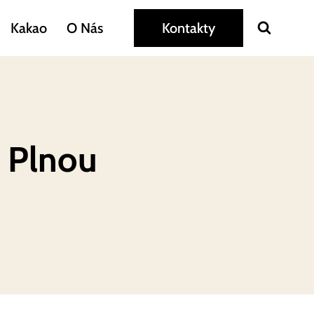
Kakao
O Nás
Kontakty
S Plnou