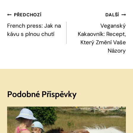
Navigace
PŘEDCHOZÍ
DALŠÍ
Pro
French press: Jak na
Veganský
kávu s plnou chutí
Kakaovník: Recept,
Příspěvek
Který Změní Vaše
Názory
Podobné Příspěvky