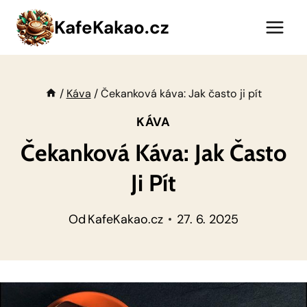
Přeskočit
KafeKakao.cz
na
obsah
/
Káva
/
Čekanková káva: Jak často ji pít
KÁVA
Čekanková Káva: Jak Často
Ji Pít
Od
KafeKakao.cz
27. 6. 2025