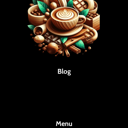
Blog
Káva
Espresso
Kakao
Menu