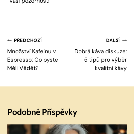
vaši pozornost!
Navigace
PŘEDCHOZÍ
DALŠÍ
Pro
Množství Kafeinu v
Dobrá káva diskuze:
Espresso: Co byste
5 tipů pro výběr
Příspěvek
Měli Vědět?
kvalitní kávy
Podobné Příspěvky