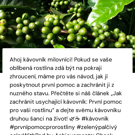
Ahoj kávovník milovníci! Pokud se vaše
oblíbená rostlina zdá být na pokraji
zhroucení, máme pro vás návod, jak jí
poskytnout první pomoc a zachránit ji z
nuzného stavu. Přečtěte si náš článek „Jak
zachránit usychající kávovník: První pomoc
pro vaši rostlinu“ a dejte svému kávovníku
druhou šanci na život! 🌿☕ #kávovník
#prvnípomocprorostliny #zelenýpalčivý