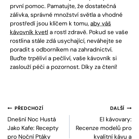
první pomoc. Pamatujte, že dostatečná
zálivka, správné množství světla a vhodné
prostředí jsou klíčem k tomu,
aby váš
kávovník kvetl
a rostl zdravě. Pokud se vaše
rostlina stále zdá usychající, neváhejte se
poradit s odborníkem na zahradnictví.
Buďte trpěliví a pečliví, vaše kávovník si
zaslouží péči a pozornost. Díky za čtení!
Navigace
PŘEDCHOZÍ
DALŠÍ
Pro
Dnešní Noc Hustá
El kávovary:
Jako Kafe: Recepty
Recenze modelů pro
Příspěvek
pro Noční Ptáky
kvalitní kávu a