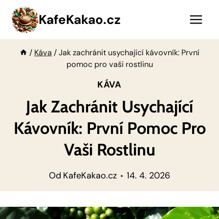
Přeskočit
KafeKakao.cz
na
obsah
/
Káva
/
Jak zachránit usychající kávovník: První
pomoc pro vaši rostlinu
KÁVA
Jak Zachránit Usychající
Kávovník: První Pomoc Pro
Vaši Rostlinu
Od
KafeKakao.cz
14. 4. 2026