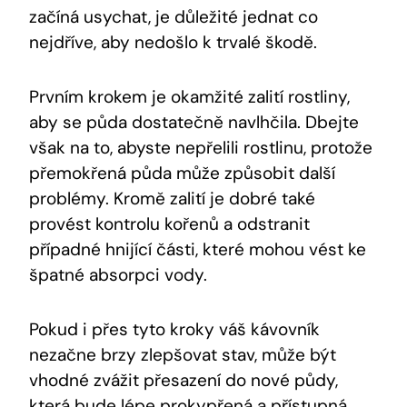
začíná usychat, je důležité jednat co
nejdříve, aby nedošlo k trvalé škodě.
Prvním krokem je okamžité zalití rostliny,
aby se půda dostatečně navlhčila. Dbejte
však na to, abyste nepřelili rostlinu, protože
přemokřená půda může způsobit další
problémy. Kromě zalití je dobré také
provést kontrolu kořenů a odstranit
případné hnijící části, které mohou vést ke
špatné absorpci vody.
Pokud i přes tyto kroky váš kávovník
nezačne brzy zlepšovat stav, může být
vhodné zvážit přesazení do nové půdy,
která bude lépe prokypřená a přístupná