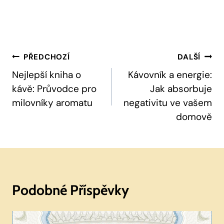
Navigace
PŘEDCHOZÍ
DALŠÍ
Pro
Nejlepší kniha o
Kávovník a energie:
kávě: Průvodce pro
Jak absorbuje
Příspěvek
milovníky aromatu
negativitu ve vašem
domově
Podobné Příspěvky