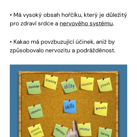
• Má vysoký obsah hořčíku, který ⁢je⁤ důležitý
pro zdraví⁣ srdce​ a
nervového systému
.
• Kakao má povzbuzující účinek, aniž ​by
způsobovalo nervozitu a podrážděnost.