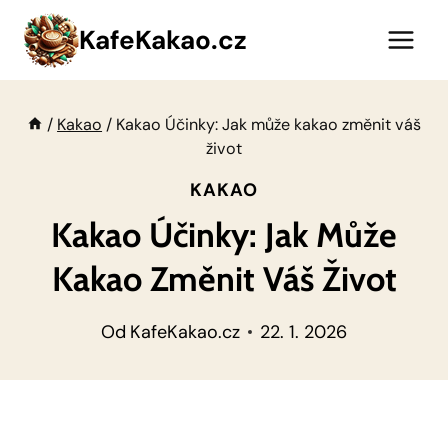
Přeskočit
KafeKakao.cz
na
obsah
/
Kakao
/
Kakao Účinky: Jak může kakao změnit váš
život
KAKAO
Kakao Účinky: Jak Může
Kakao Změnit Váš Život
Od
KafeKakao.cz
22. 1. 2026