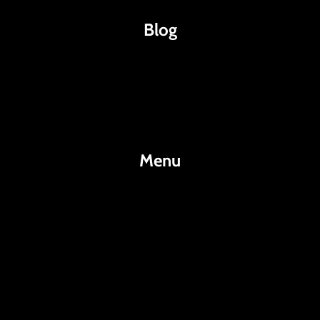
Blog
Káva
Espresso
Kakao
Menu
KafeKakao.cz
Blog
O Nás
Kontakty