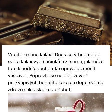
Vítejte⁣ kmene kakaa! Dnes‍ se ​vrhneme do
světa kakaových účinků a zjistíme, jak‌ může
tato lahodná pochoutka opravdu změnit
váš život. Připravte se na objevování
překvapivých benefitů kakaa a dejte svému
zdraví malou sladkou‍ příchuť!