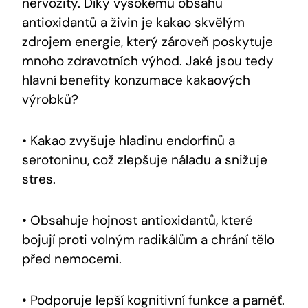
nervozity. Díky vysokému obsahu
antioxidantů ⁤a živin je kakao skvělým
zdrojem energie, který zároveň poskytuje
mnoho ⁤zdravotních výhod. Jaké jsou tedy
hlavní benefity konzumace kakaových
výrobků?
• Kakao zvyšuje hladinu endorfinů a
serotoninu, což ‌zlepšuje náladu a snižuje
stres.
• Obsahuje hojnost antioxidantů, které
bojují proti ‌volným radikálům a ⁣chrání tělo
před nemocemi.
• Podporuje lepší kognitivní‌ funkce a paměť.