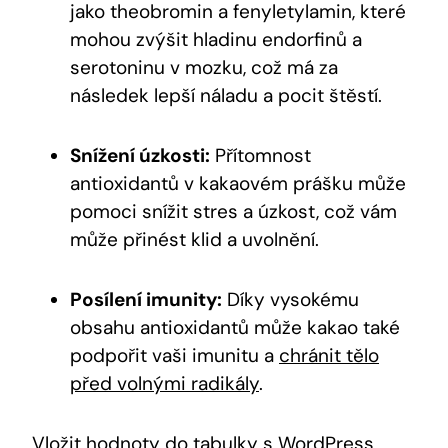
⁤jako theobromin a fenyletylamin, které
mohou zvýšit‍ hladinu endorfinů a
serotoninu v mozku, což má za
následek lepší náladu a pocit ⁣štěstí.
Snížení úzkosti:
Přítomnost⁣
antioxidantů v kakaovém prášku‍ může
pomoci snížit stres a úzkost, což vám
může přinést klid⁢ a uvolnění.
Posílení imunity:
Díky⁢ vysokému
obsahu⁢ antioxidantů může⁤ kakao také
podpořit vaši imunitu a ⁢
chránit tělo
před volnými radikály
.
Vložit hodnoty do tabulky s WordPress