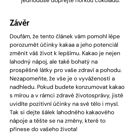
jednoduše dopřejte horkou čokoládu.
Závěr
Doufám, že tento článek vám pomohl lépe
porozumět účinky kakaa a jeho potenciál⁣
změnit váš život k lepšímu.⁢ Kakao je nejen
lahodný nápoj, ale‍ také bohatý na
prospěšné látky pro vaše‌ zdraví a pohodu.
‌Nezapomeňte, že vše je ‌o vyváženosti a
nadhledu. Pokud budete konzumovat kakao
s mírou ⁢a v ⁤rámci zdravé životosprávy, jistě
uvidíte pozitivní účinky na své tělo i mysl. ​
Tak si dejte šálek lahodného⁢ kakaového
nápoje‌ a těšte se na ‌změny, které to
‍přinese do vašeho života!