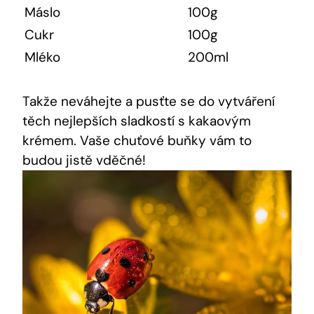
Máslo
100g
Cukr
100g
Mléko
200ml
Takže neváhejte a⁤ pusťte se do vytváření
těch ⁣nejlepších sladkostí s kakaovým ​
krémem. Vaše chuťové buňky vám⁣ to
budou‌ jistě vděčné!