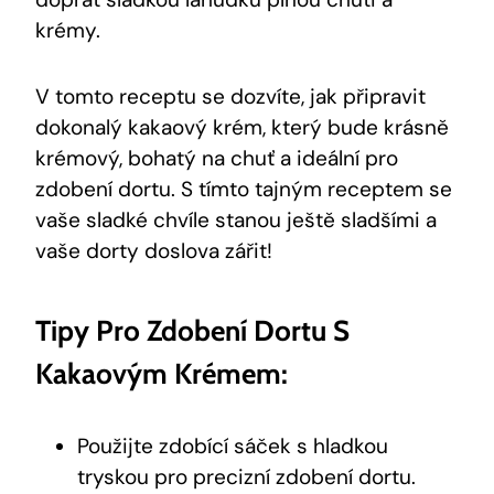
⁢krémy.
V tomto receptu ‍se dozvíte, jak ​připravit
dokonalý ‍kakaový krém, který bude ⁢krásně
krémový, ⁣bohatý na chuť ⁣a ‌ideální⁤ pro
zdobení ⁢dortu. S tímto tajným ⁢receptem se
vaše ‌sladké chvíle⁣ stanou ještě⁤ sladšími a
vaše dorty doslova zářit!
Tipy⁣ Pro Zdobení Dortu S
Kakaovým Krémem:
Použijte ⁣zdobící sáček s hladkou
tryskou pro precizní zdobení dortu.