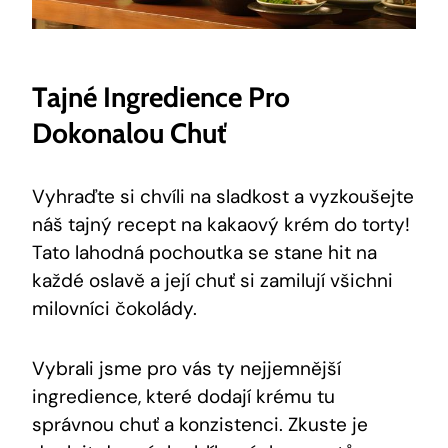
Tajné Ingredience⁤ Pro
Dokonalou Chuť
Vyhraďte​ si chvíli na sladkost a vyzkoušejte
náš tajný​ recept na kakaový krém do​ torty!
Tato⁤ lahodná pochoutka se stane ​hit⁤ na⁤
každé oslavě a ⁤její chuť si zamilují všichni
milovníci čokolády.
Vybrali jsme pro vás ty nejjemnější
ingredience,‍ které dodají ⁤krému tu​
správnou ⁣chuť a konzistenci. Zkuste je