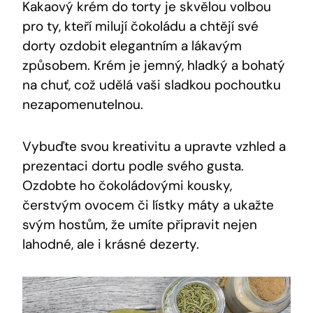
Kakaový krém​ do‌ torty je skvělou volbou​
pro ty, kteří ‌milují ‍čokoládu⁣ a chtějí své
‍dorty ozdobit elegantním a lákavým
způsobem. ‍Krém ⁢je jemný, hladký⁢ a bohatý
na chuť, což⁢ udělá vaši‍ sladkou pochoutku
‌nezapomenutelnou.
Vybuďte svou kreativitu a upravte‌ vzhled a
prezentaci⁤ dortu ⁣podle svého ​gusta.
⁤Ozdobte ho čokoládovými kousky,
čerstvým ovocem či lístky máty a ukažte
svým ​hostům, že ⁢umíte připravit nejen
lahodné, ale i krásné ⁢dezerty.