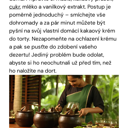
cukr
, mléko a vanilkový extrakt. Postup je
poměrně jednoduchý – smíchejte vše
dohromady⁢ a​ za pár minut ⁣můžete být​
pyšní ‍na svůj ⁢vlastní domácí ⁤kakaový krém
do torty.​ Nezapomeňte na​ ochlazení krému
a pak se pusťte do zdobení ‍vašeho
dezertu! Jediný problém ‍bude odolat,
abyste si ho neochutnali už ⁣před tím, než
ho naložíte⁢ na dort.