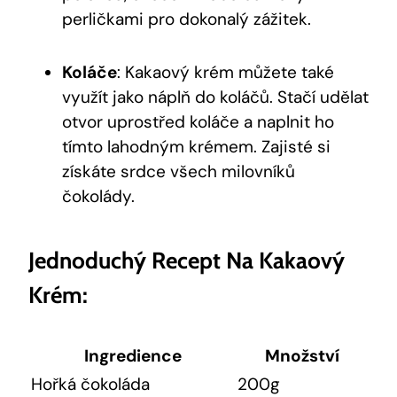
⁤perličkami pro ‍dokonalý zážitek.
Koláče
: Kakaový krém můžete také
využít jako náplň do koláčů.⁣ Stačí ⁢udělat
otvor uprostřed koláče a naplnit‍ ho
tímto lahodným krémem. Zajisté si⁢
získáte ‍srdce všech milovníků‍
čokolády.
Jednoduchý ⁤recept Na‌ Kakaový
Krém:
Ingredience
Množství
Hořká⁤ čokoláda
200g