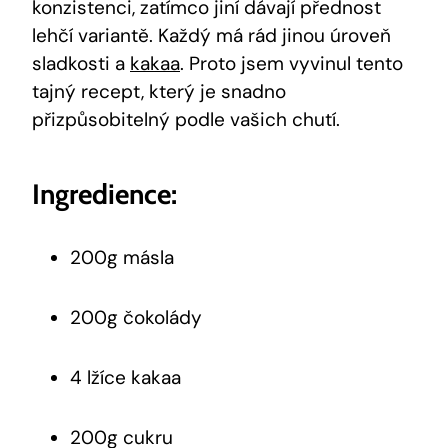
konzistenci, zatímco jiní dávají⁤ přednost
lehčí variantě. Každý ​má rád jinou⁢ úroveň⁤
sladkosti⁢ a⁣
kakaa
. Proto jsem vyvinul tento
‌tajný ‍recept,‌ který ⁣je snadno
přizpůsobitelný⁤ podle vašich chutí.
Ingredience:
200g másla
200g⁤ čokolády
4 lžíce kakaa
200g ⁣cukru