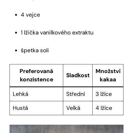
4 vejce
1 lžička vanilkového extraktu
špetka soli
Preferovaná
Množství
Sladkost
konzistence
kakaa
Lehká
Střední
3 lžíce
Hustá
Velká
4 lžíce