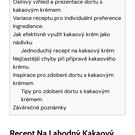
Oslnivý vzhled a ⁤prezentace dortu⁤ s
kakaovým krémem
Variace receptu pro individuální ⁤preference
Ingredience:
Jak‌ efektivně využít ‍kakaový ⁤krém jako
nádivku
Jednoduchý ⁤recept na‌ kakaový krém:
Nejčastější ⁣chyby ‍při přípravě kakaového
krému
Inspirace⁤ pro zdobení dortu s kakaovým
krémem
Tipy⁣ pro zdobení dortu s kakaovým
krémem:
Závěrečné poznámky
Recept Na Lahodný Kakaový