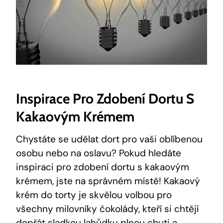
Inspirace⁤ Pro Zdobení Dortu S
Kakaovým Krémem
Chystáte se udělat dort⁤ pro vaši oblíbenou
‌osobu nebo na‍ oslavu? Pokud ‍hledáte
inspiraci pro zdobení dortu s‌ kakaovým
krémem, jste na správném místě! Kakaový
krém do torty je skvělou volbou pro
všechny⁢ milovníky čokolády, kteří⁢ si ‍chtějí​
dopřát sladkou⁣ lahůdku plnou⁤ chuti a