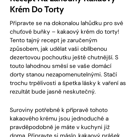
Krém Do Torty
Připravte se na​ dokonalou lahůdku pro své
chuťové‍ buňky – kakaový krém ⁢do torty! ​
Tento tajný ‍recept je⁣ zaručeným‌
způsobem, jak udělat vaši ‌oblíbenou ​
dezertovou ⁣pochoutku ještě chutnější.​ S
touto lahodnou směsí⁢ se‌ vaše domácí
dorty ‌stanou nezapomenutelnými. ⁣Stačí
trochu trpělivosti a ⁢špetka ⁤lásky⁢ k vaření as
rezultát ⁤bude jasně neskutečný.
Suroviny potřebné k přípravě tohoto
kakaového krému jsou jednoduché a⁢
pravděpodobně je⁤ máte v kuchyni již
doma. ​Připravte si máslo,⁤ kakaový prášek,