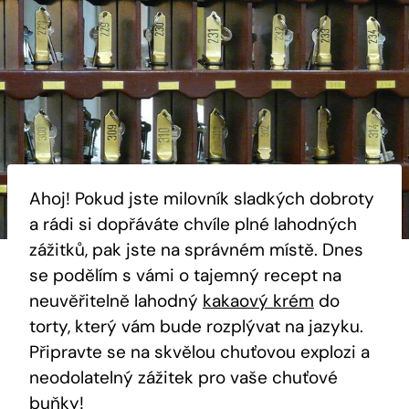
Ahoj! Pokud jste​ milovník sladkých dobroty
a rádi si​ dopřáváte chvíle plné‌ lahodných
zážitků,⁣ pak jste ​na⁤ správném místě. Dnes⁢
se podělím s vámi o tajemný recept na
⁣neuvěřitelně lahodný
kakaový krém
⁤ do
torty, který vám‍ bude rozplývat ​na jazyku.
Připravte se na skvělou chuťovou explozi ‍a
neodolatelný ⁣zážitek pro vaše chuťové
buňky!