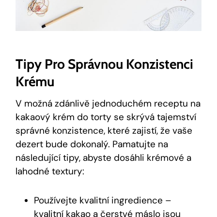
Tipy‍ Pro Správnou Konzistenci
⁢krému
V ⁢možná zdánlivě jednoduchém receptu na
kakaový ​krém do torty se​ skrývá tajemství
správné konzistence, které ⁤zajistí, že​ vaše
⁣dezert bude dokonalý.⁢ Pamatujte na
následující tipy, abyste dosáhli ​krémové a
lahodné textury:
Používejte kvalitní ingredience –
‌kvalitní ⁤kakao a‍ čerstvé ‍máslo jsou