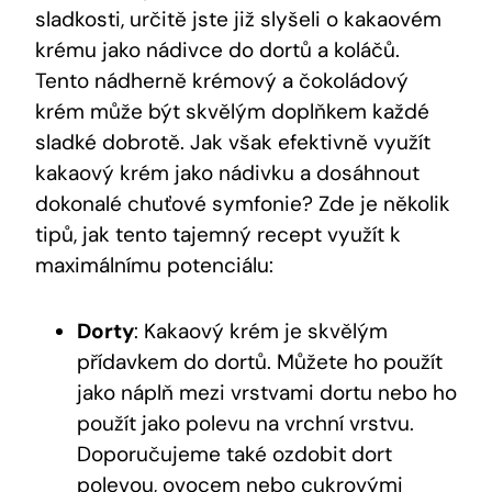
sladkosti, určitě jste již slyšeli ⁤o kakaovém⁤
krému jako nádivce do ⁤dortů a koláčů.
Tento nádherně krémový a čokoládový
krém může ⁣být skvělým doplňkem každé
sladké dobrotě. Jak‍ však efektivně využít
kakaový krém jako nádivku⁢ a dosáhnout
dokonalé chuťové ⁤symfonie? Zde je několik
tipů, jak‍ tento ‍tajemný⁤ recept využít k
⁢maximálnímu potenciálu:
Dorty
: Kakaový​ krém je skvělým
přídavkem do dortů. Můžete ho použít
jako⁢ náplň mezi vrstvami ⁢dortu nebo ho
použít ​jako polevu ‌na vrchní vrstvu.
Doporučujeme také ​ozdobit dort
polevou, ovocem nebo cukrovými