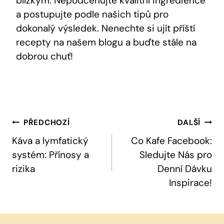
blízkým. Nepodceňujte kvalitní ingredience
⁤a postupujte‍ podle​ našich tipů pro​
dokonalý výsledek. ​Nenechte si​ ujít ⁢příští
recepty na našem blogu a buďte stále na
dobrou‍ chuť!
Navigace
PŘEDCHOZÍ
DALŠÍ
Pro
Káva a lymfatický
Co Kafe Facebook:
systém: Přínosy a
Sledujte Nás pro
Příspěvek
rizika
Denní Dávku
Inspirace!