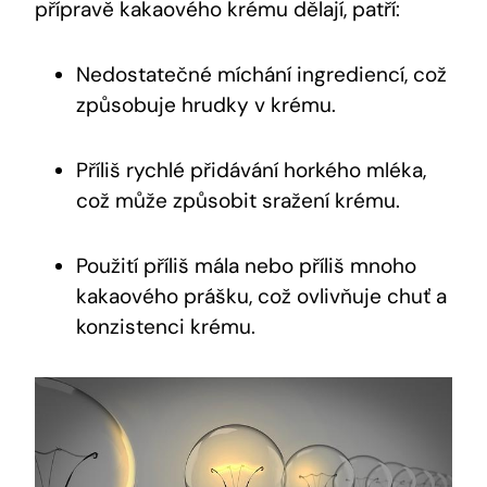
přípravě kakaového ⁢krému dělají, patří:
Nedostatečné míchání‍ ingrediencí, což
způsobuje ⁤hrudky⁣ v krému.
Příliš rychlé přidávání horkého‍ mléka,
což​ může způsobit sražení krému.
Použití příliš mála ​nebo příliš mnoho
kakaového prášku, což ovlivňuje chuť ‌a
konzistenci krému.