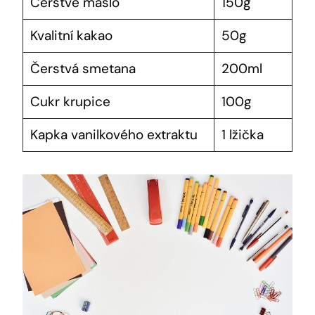
Čerstvé máslo
150g
Kvalitní kakao
50g
Čerstvá smetana
200ml
Cukr ⁣krupice
100g
Kapka ⁢vanilkového ⁣extraktu
1 lžička