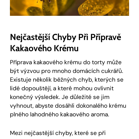
Nejčastější ⁣chyby ‍při Přípravě
Kakaového Krému
Příprava kakaového⁤ krému⁢ do torty může
být ​výzvou ​pro mnoho ⁣domácích ⁣cukrářů.
Existuje⁤ několik běžných ⁢chyb,‌ kterých se
lidé dopouštějí, a které mohou ‌ovlivnit
konečný ⁤výsledek.​ Je‍ důležité se ‌jim‌
vyhnout, abyste dosáhli dokonalého krému
plného‌ lahodného⁣ kakaového ⁣aroma.
Mezi nejčastější chyby, které se při