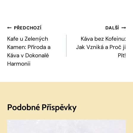
Navigace
PŘEDCHOZÍ
DALŠÍ
Pro
Kafe u Zelených
Káva bez Kofeinu:
Kamen: Příroda a
Jak Vzniká a Proč ji
Příspěvek
Káva v Dokonalé
Pít!
Harmonii
Podobné Příspěvky