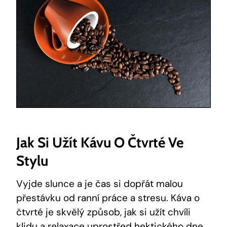
Jak Si Užít Kávu O Čtvrté Ve
Stylu
Vyjde slunce a je čas si dopřát malou
přestávku od ranní práce a stresu. Káva o
čtvrté je skvělý způsob, jak si užít chvíli
klidu a relaxace uprostřed hektického dne.