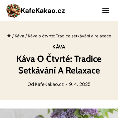
Přeskočit
KafeKakao.cz
na
obsah
/
Káva
/
Káva o čtvrté: Tradice setkávání a relaxace
KÁVA
Káva O Čtvrté: Tradice
Setkávání A Relaxace
Od
KafeKakao.cz
9. 4. 2025