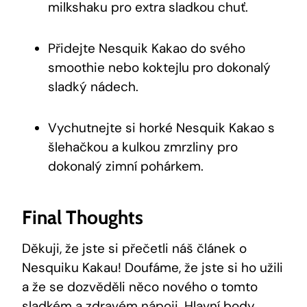
milkshaku pro extra sladkou chuť.
Přidejte Nesquik Kakao do svého
smoothie nebo koktejlu pro dokonalý
sladký nádech.
Vychutnejte si horké Nesquik Kakao s
šlehačkou a kulkou zmrzliny pro
dokonalý zimní pohárkem.
Final Thoughts
Děkuji, že jste si přečetli náš článek o
Nesquiku Kakau! Doufáme, že jste si ho užili
a že se dozvěděli něco nového o tomto
sladkém a zdravém nápoji. Hlavní body,