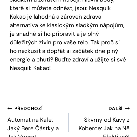
které si můžete odnést, jsou: Nesquik
Kakao je lahodná a zároveň zdravá
alternativa ke klasickým sladkým nápojům,
je snadné si ho připravit a je plný
důležitých živin pro vaše tělo. Tak proč si
ho nezkusit a dopřát si začátek dne plný
energie a chuti? Buďte zdraví a užijte si své
Nesquik Kakao!
Navigace
PŘEDCHOZÍ
DALŠÍ
Pro
Automat na Kafe:
Skvrny od Kávy z
Jaký Bere Částky a
Koberce: Jak na Ně
Příspěvek
Jak Vybrat
Efektivně!