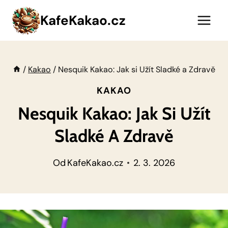
Přeskočit
KafeKakao.cz
na
obsah
/
Kakao
/
Nesquik Kakao: Jak si Užít Sladké a Zdravě
KAKAO
Nesquik Kakao: Jak Si Užít
Sladké A Zdravě
Od
KafeKakao.cz
2. 3. 2026