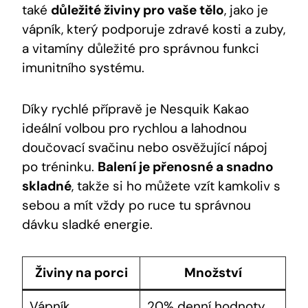
také
důležité živiny pro vaše tělo
, jako je
vápník, který podporuje zdravé kosti a zuby,
a vitamíny důležité pro správnou funkci
imunitního systému.
Díky rychlé přípravě je Nesquik Kakao
ideální volbou pro rychlou a lahodnou
doučovací svačinu nebo osvěžující nápoj
po tréninku.
Balení je přenosné a snadno
skladné
, takže si ho můžete vzít kamkoliv s
sebou a mít vždy po ruce tu správnou
dávku sladké energie.
Živiny na porci
Množství
Vápník
20% denní hodnoty