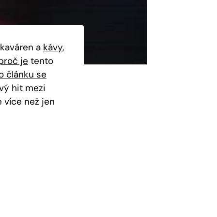
ě kaváren a
kávy
,
proč je
tento
o článku se
ý⁣ hit mezi
e více než jen