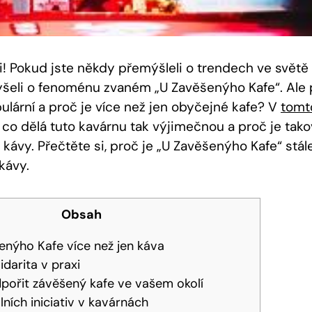
ři! Pokud ‍jste někdy přemýšleli o⁤ trendech ve svět
lyšeli o fenoménu⁤ zvaném „U Zavěšenýho Kafe“. ⁢Ale⁤
lární a proč ‌je více než jen obyčejné​ kafe? ‍V
tomt
 co dělá tuto kavárnu tak výjimečnou a proč je takov
‍kávy. Přečtěte si, proč⁤ je „U Zavěšenýho Kafe“ stál
kávy.
Obsah
enýho Kafe více než jen⁤ káva
idarita v praxi
pořit závěšený kafe ve vašem okolí
lních iniciativ v kavárnách