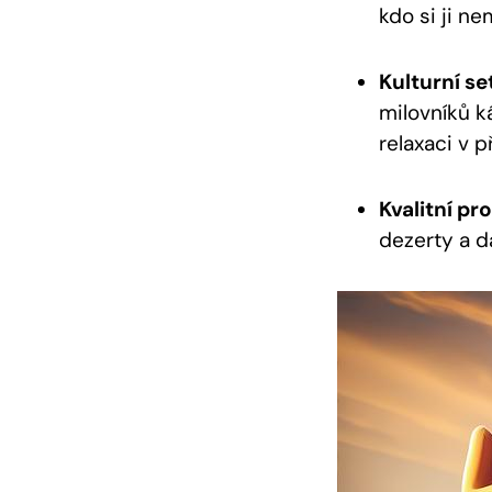
kdo si ji ne
Kulturní se
milovníků ká
relaxaci v 
Kvalitní pr
dezerty a ​d