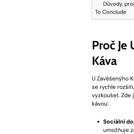
Důvody, proč
To Conclude
Proč Je 
Káva
U Zavěšenýho Kafe
se rychle rozšiř
vyzkoušet. Zde⁣ 
kávou:
Sociální‌ d
umožňuje zák