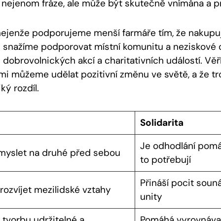
nejenom fráze,⁢ ale může být skutečně vnímána ‌a p
nejenže podporujeme menší farmáře tím, že nakupuj
se snažíme podporovat místní komunitu a neziskové
dobrovolnických ⁣akcí a charitativních⁤ událostí. Vě
i ​můžeme udělat pozitivní změnu ve⁣ světě, a že ‍t
ký rozdíl.
Solidarita
Je odhodlání pomáh
myslet ⁤na druhé před sebou
to potřebují
Přináší pocit souná
ozvíjet⁤ mezilidské vztahy
unity
 tvorbu udržitelné a ​
Pomáhá vyrovnávat