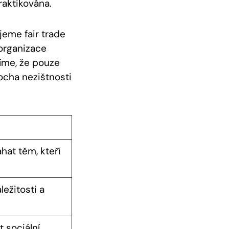
raktikována.
eme ⁣fair trade
 organizace
říme, že pouze
rocha nezištnosti
at⁢ těm, kteří
ležitosti a
 sociální