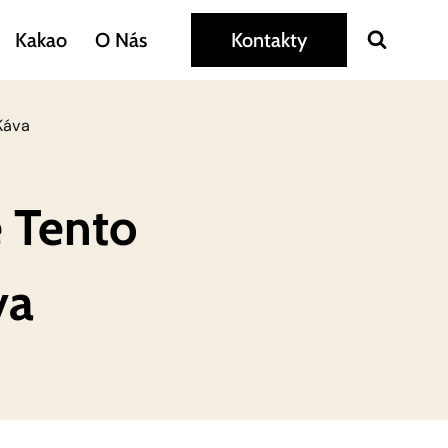
Kakao
O Nás
Kontakty
Káva
e Tento
va