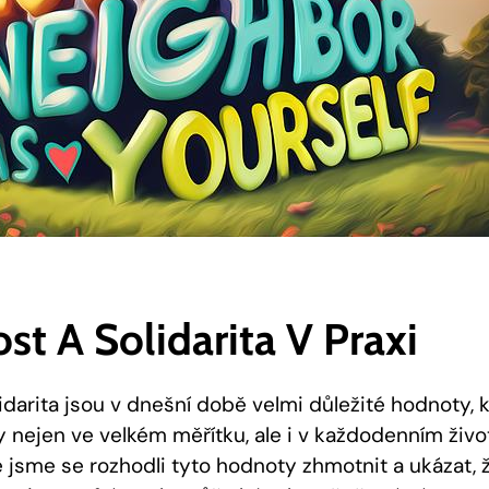
st A Solidarita V Praxi
idarita jsou v ‌dnešní době velmi důležité ​hodnoty,
 nejen ve velkém měřítku, ale i ​v každodenním živo
jsme​ se rozhodli​ tyto hodnoty zhmotnit a ‍ukázat,