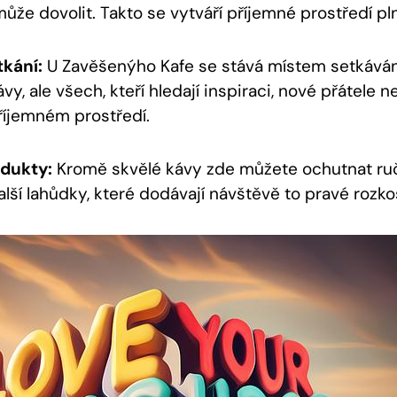
může dovolit. Takto se vytváří příjemné prostředí pl
tkání:
U‍ Zavěšenýho Kafe se stává místem setkáván
vy, ale všech, kteří ⁢hledají inspiraci, nové přátele ⁤n
příjemném prostředí.
odukty:
Kromě skvělé kávy zde můžete ochutnat ruč
alší⁣ lahůdky, ‍které dodávají návštěvě to pravé rozko