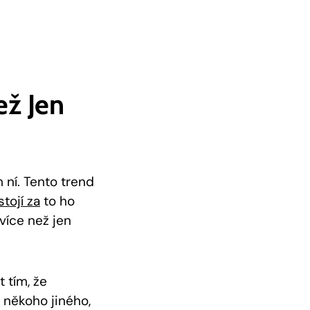
ž Jen⁤
 ní. Tento ‍trend
stojí za
to ho
íce⁣ než jen
tím, že⁢
 někoho jiného,⁣