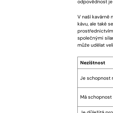
odpovědnost je 
V naší kavárně 
kávu, ale také 
prostřednictvím 
společnými silam
může udělat veli
Nezištnost
Je schopnost 
Má schopnost r
Je⁤ důležitá pro