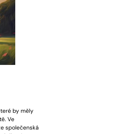
 které by měly
tě. Ve
 že společenská