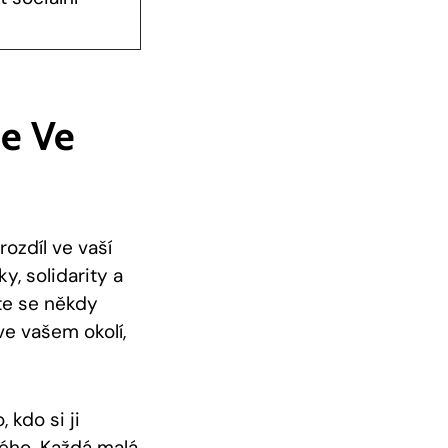
fe Ve
rozdíl ve vaší
ky, solidarity a
te se‌ někdy
 ⁤vašem okolí,
kdo si⁢ ji
ého. Každá ​malá