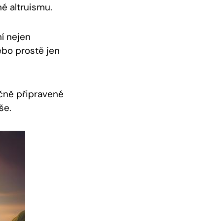
né altruismu.
í nejen
ebo ‍prostě jen
ně⁤ připravené
še.