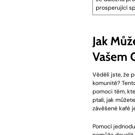
prosperující s
Jak Můž
Vašem O
Věděli jste, ⁤že
komunitě? Tento i
pomoci těm, kteř
ptali, jak může
závěšené kafé j
Pomocí jednoduch
nemůže dovolit,‌