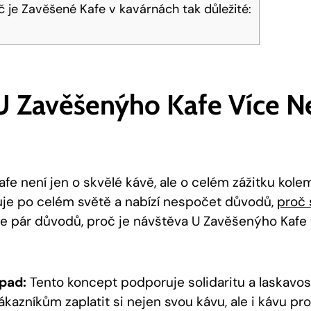
⁣ je Zavěšené Kafe⁤ v⁤ kavárnách tak důležité:
U Zavěšenýho Kafe Více Ne
 není jen‌ o skvělé kávě,‌ ale​ o‌ celém zážitku ⁢kolem
uje po celém ⁢světě a nabízí nespočet důvodů, ‍
proč 
je pár‍ důvodů, proč je návštěva U Zavěšenýho Kafe v
opad:
Tento koncept podporuje solidaritu a laskavost 
azníkům zaplatit si nejen svou kávu, ale‍ i kávu pro