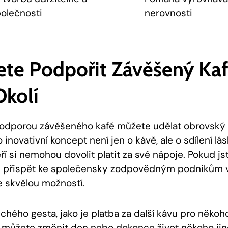
polečnosti
⁣nerovnosti
ete Podpořit Závěšený Ka
kolí
 podporou‍ závěšeného ⁤kafé můžete ⁤udělat⁤ obrovský 
novativní koncept ‍není jen o kávě, ⁢ale o ‍sdílení ⁤lás
í si ‍nemohou dovolit platit za své nápoje. Pokud ⁢js
te přispět ke společensky zodpovědným⁣ podnikům ve
e skvělou možností.
ého gesta,‌ jako je platba za další kávu pro ​někoho, 
 můžete změnit den nebo​ dokonce‍ život někoho ⁣jin