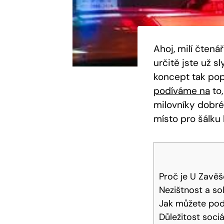
Ahoj, milí čtená
určitě jste už s
koncept tak popu
podíváme na
to,
milovníky dobré 
místo pro šálku 
Proč je U Zavěš
Nezištnost a sol
Jak můžete pod
Důležitost sociá