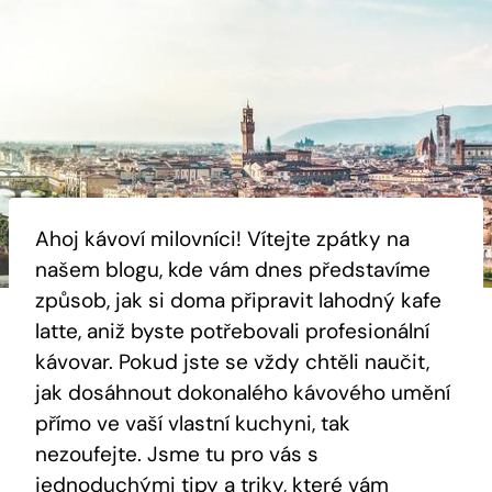
Ahoj kávoví milovníci! Vítejte zpátky na
našem blogu, kde vám dnes představíme
způsob, jak si doma připravit lahodný kafe
latte, aniž byste potřebovali profesionální
kávovar. Pokud jste se vždy chtěli naučit,
jak⁤ dosáhnout dokonalého kávového umění
přímo ve vaší ⁢vlastní ⁤kuchyni, tak
nezoufejte. Jsme ‍tu pro vás s
jednoduchými tipy a ⁣triky,⁣
které vám