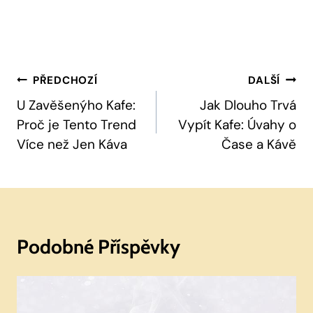
Navigace
PŘEDCHOZÍ
DALŠÍ
Pro
U Zavěšenýho Kafe:
Jak Dlouho Trvá
Proč je Tento Trend
Vypít Kafe: Úvahy o
Příspěvek
Více než Jen Káva
Čase a Kávě
Podobné Příspěvky