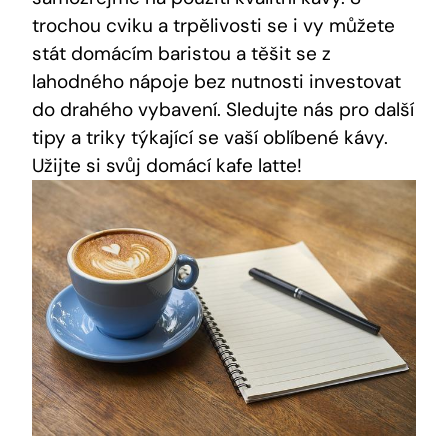
⁤trochou⁢ cviku a trpělivosti ⁣se i vy můžete
stát domácím baristou a těšit se z‌
lahodného nápoje bez‍ nutnosti⁤ investovat⁢
do drahého vybavení. Sledujte nás pro další
tipy a triky týkající se vaší oblíbené kávy.
Užijte si svůj ⁣domácí kafe latte!