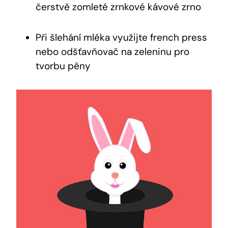
čerstvě ‌zomleté zrnkové kávové zrno
Při​ šlehání mléka využijte french press
nebo odšťavňovač​ na‌ zeleninu⁤ pro
tvorbu pěny