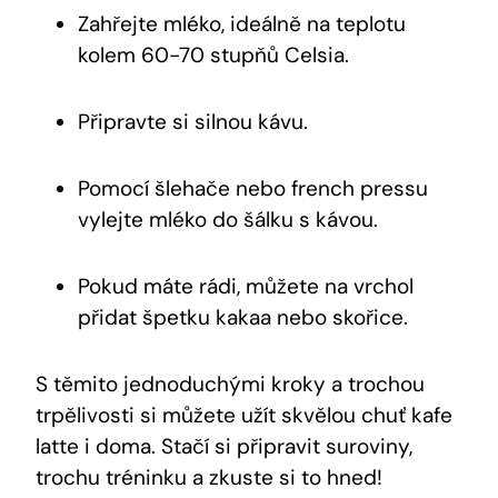
Zahřejte mléko, ideálně na teplotu
kolem‍ 60-70 stupňů Celsia.
Připravte⁣ si silnou kávu.
Pomocí šlehače nebo french pressu
vylejte mléko do šálku s kávou.
Pokud máte rádi, můžete na‍ vrchol
přidat⁤ špetku kakaa nebo skořice.
S těmito jednoduchými⁣ kroky a trochou
trpělivosti ⁢si můžete užít skvělou chuť kafe
‌latte i doma. Stačí⁢ si ‌připravit suroviny,
trochu tréninku a zkuste si to⁢ hned!