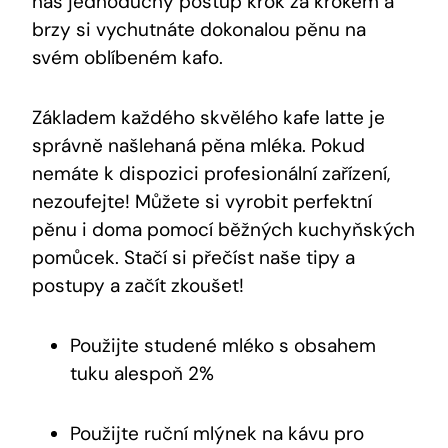
náš jednoduchý postup ‍krok ​za krokem a
brzy si vychutnáte dokonalou ⁢pěnu na
svém oblíbeném⁣ kafo.
Základem každého skvělého ‌kafe ‍latte je
‍správně našlehaná pěna mléka.⁤ Pokud
nemáte k dispozici profesionální zařízení,
nezoufejte! Můžete ‍si vyrobit perfektní
pěnu i doma pomocí‍ běžných kuchyňských
pomůcek. Stačí si přečíst naše tipy ⁢a⁢
postupy ‌a začít zkoušet!
Použijte studené mléko s obsahem
tuku alespoň 2%
Použijte ruční mlýnek na kávu pro ​