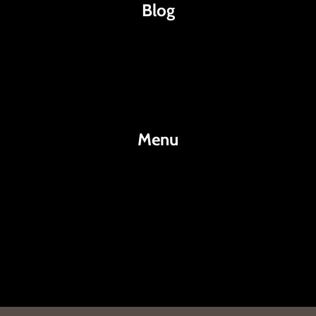
Blog
Káva
Espresso
Kakao
Menu
KafeKakao.cz
Blog
O Nás
Kontakty