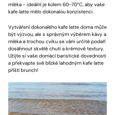
mléka -​ ideální je kolem 60-70°C, aby vaše
kafe⁣ latte mělo dokonalou konzistenci.
Vytváření dokonalého kafe latte doma může
být ‌výzvou, ale s správným výběrem kávy a
mléka a trochou‍ cviku se vám‌ určitě ⁣podaří
dosáhnout skvělé chuti a krémové textury.
Užijte si vaše domácí ​baristické dovednosti
a‍ překvapte své ⁢blízké ⁢lahodným kafe latte
příští brunch!