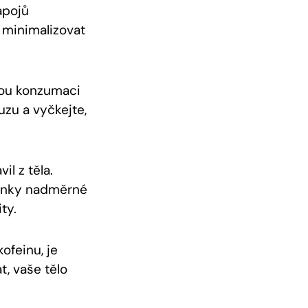
ápojů
a minimalizovat
nou konzumaci
uzu a vyčkejte,
il z těla.
činky nadměrné
ty.
ofeinu, je
t, vaše tělo