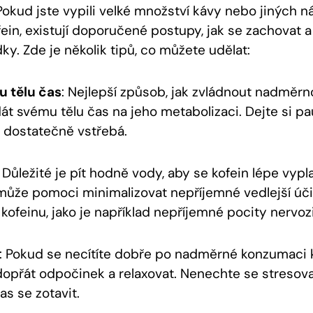
Pokud jste vypili velké množství kávy nebo jiných n
ein, existují doporučené postupy, jak se zachovat 
ky. Zde je několik tipů, co můžete udělat:
u tělu čas
: Nejlepší způsob, jak zvládnout nadměr
dát svému tělu čas na jeho metabolizaci. Dejte si pa
n dostatečně vstřebá.
: Důležité je pít hodně vody, aby se kofein lépe vyplav
může pomoci minimalizovat nepříjemné vedlejší ú
ofeinu, jako je například nepříjemné pocity nervozi
: Pokud se necítíte dobře po nadměrné konzumaci k
 dopřát odpočinek a relaxovat. Nenechte se stresova
as se zotavit.