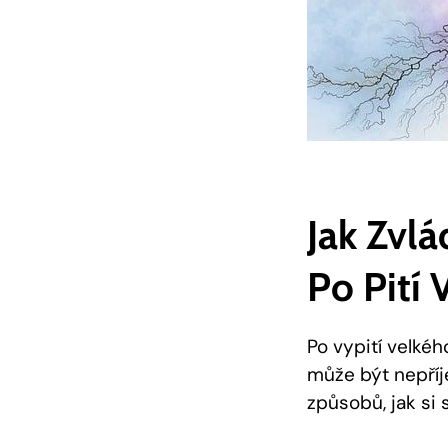
Jak Zvl
Po Pití
Po vypití velké
může být nepříje
způsobů, jak si 