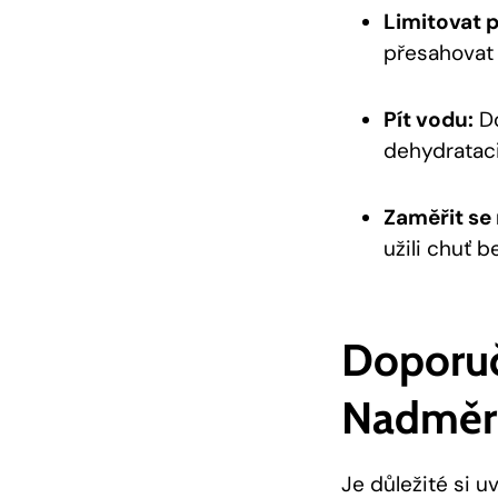
Limitovat p
přesahovat 4
Pít vodu:
Do
dehydratac
Zaměřit se 
užili chuť 
Doporuč
Nadměrn
Je důležité si 