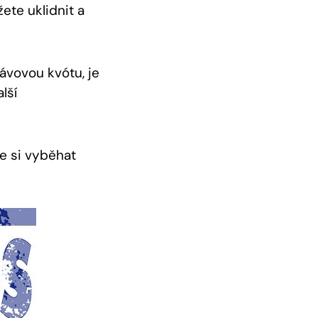
ete uklidnit a
kávovou kvótu, je
lší
e si vyběhat