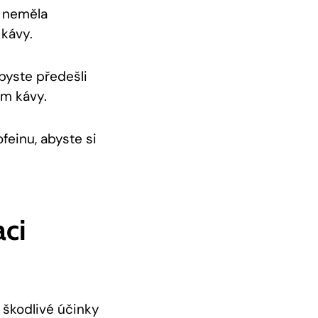
 neměla
 kávy.
byste předešli
m kávy.
feinu, abyste si
ci
 škodlivé účinky