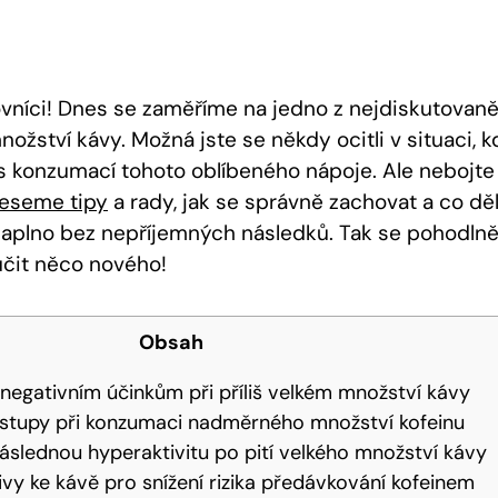
ovníci! Dnes se zaměříme na jedno z nejdiskutovaně
nožství kávy. Možná jste se někdy ocitli v situaci, k
i s konzumací tohoto oblíbeného nápoje. Ale nebojte
neseme tipy
a rady, jak se správně zachovat a co děl
 naplno bez nepříjemných následků. Tak se pohodln
učit něco nového!
Obsah
negativním účinkům při příliš velkém množství kávy
tupy při konzumaci nadměrného množství kofeinu
áslednou hyperaktivitu po pití velkého množství kávy
ivy ke kávě pro snížení rizika předávkování kofeinem