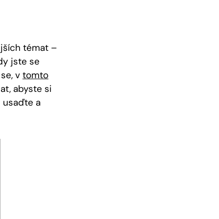
jších témat –
dy jste se
 se, v
tomto
at, abyste si
ě usaďte a