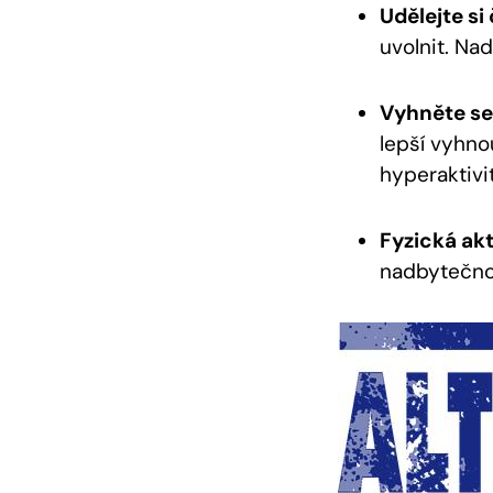
Udělejte si
uvolnit. Na
Vyhněte se 
lepší vyhno
hyperaktivi
Fyzická akt
nadbytečnou 