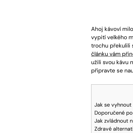
Ahoj kávoví mil
vypití velkého m
trochu překulil
článku vám při
užili svou kávu
připravte se na
Jak se vyhnout 
Doporučené pos
Jak zvládnout n
Zdravé alternat