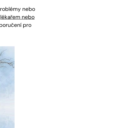
problémy nebo
s
lékařem nebo
oporučení pro