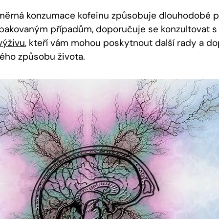
ěrná konzumace kofeinu způsobuje dlouhodobé 
opakovaným případům, doporučuje se konzultovat 
výživu
, kteří vám mohou poskytnout další rady a d
ého způsobu života.