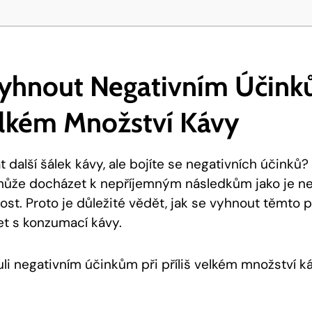
Vyhnout Negativním Účink
Velkém Množství Kávy
 další šálek kávy, ale bojíte se negativních účinků? 
ůže docházet k nepříjemným následkům jako je nek
ost. Proto je důležité vědět, jak se vyhnout těmto
t s konzumací kávy.
li negativním účinkům při příliš velkém množství ká