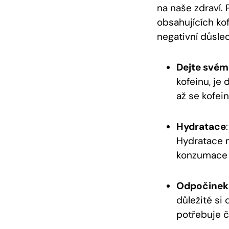
na naše zdraví. 
obsahujících kof
negativní důsled
Dejte svém
kofeinu, je 
až se kofei
Hydratace
Hydratace 
konzumace k
Odpočinek
důležité si
potřebuje č