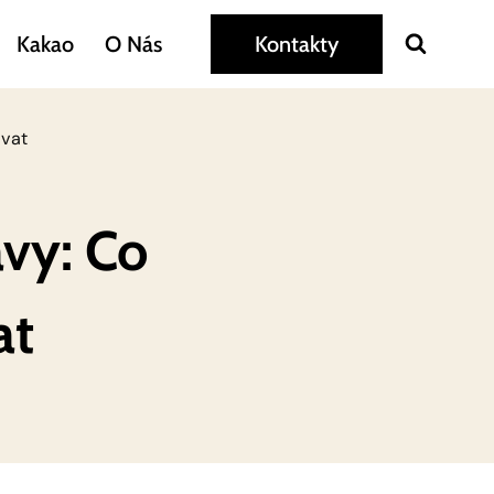
Kakao
O Nás
Kontakty
ovat
ávy: Co
at