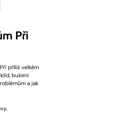
ům Při
Při příliš velkém
lid, bušení
 problémům a jak
vy,