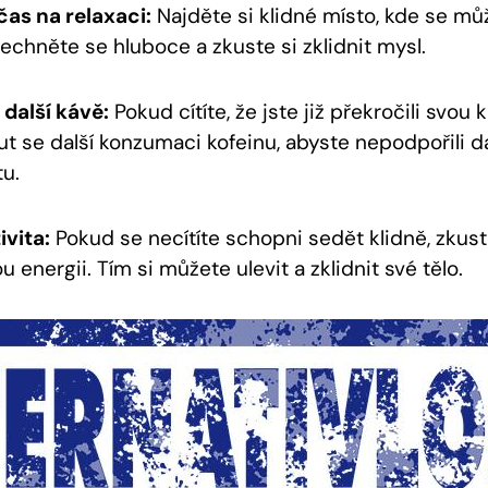
 čas na relaxaci:
Najděte si klidné místo, kde se můž
dechněte se hluboce a zkuste si zklidnit mysl.
další kávě:
Pokud cítíte, že jste již překročili svou 
ut se další konzumaci kofeinu, abyste nepodpořili da
tu.
ivita:
Pokud se necítíte schopni sedět klidně, zkust
energii. Tím si můžete ulevit a zklidnit své tělo.