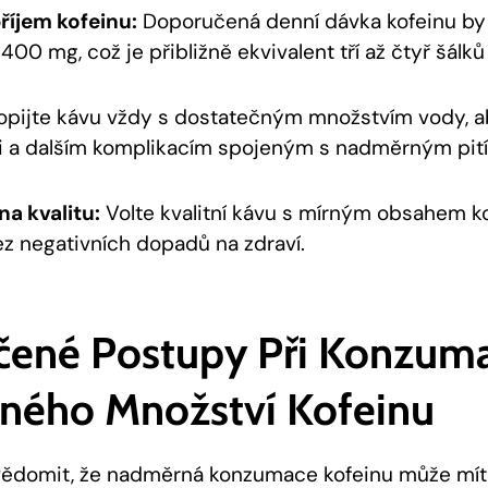
říjem kofeinu:
Doporučená denní dávka kofeinu by
00 mg, což je přibližně ekvivalent tří až čtyř šálků
pijte kávu vždy s dostatečným množstvím vody, a
i a dalším komplikacím spojeným s nadměrným pití
na kvalitu:
Volte kvalitní kávu s mírným obsahem ko
bez negativních dopadů na zdraví.
ené Postupy Při Konzuma
ého Množství Kofeinu
uvědomit, že nadměrná konzumace kofeinu může mít