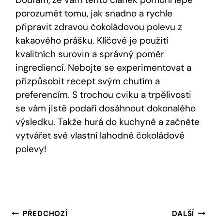
porozumět tomu, jak snadno a rychle
připravit zdravou čokoládovou polevu z
kakaového prášku. Klíčové je použití
kvalitních surovin a správný poměr
ingrediencí. Nebojte se experimentovat a
přizpůsobit recept svým chutím a
preferencím. S trochou cviku a trpělivosti
se vám jistě podaří dosáhnout dokonalého
výsledku. Takže hurá do kuchyně a začněte
vytvářet své vlastní lahodné čokoládové
polevy!
Navigace
PŘEDCHOZÍ
DALŠÍ