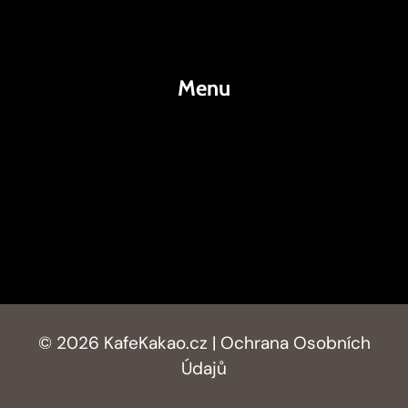
Kakao
Menu
KafeKakao.cz
Blog
O Nás
Kontakty
© 2026 KafeKakao.cz |
Ochrana Osobních
Údajů