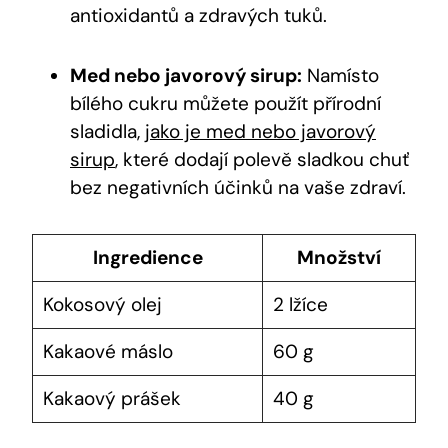
antioxidantů a zdravých tuků.
Med nebo javorový sirup:
Namísto
bílého cukru můžete použít přírodní
sladidla,
jako je med nebo javorový
sirup
, které dodají polevě sladkou chuť
bez negativních účinků na vaše zdraví.
Ingredience
Množství
Kokosový olej
2 lžíce
Kakaové máslo
60 g
Kakaový prášek
40 g