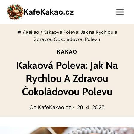
Přeskočit
KafeKakao.cz
na
obsah
/
Kakao
/
Kakaová Poleva: Jak na Rychlou a
Zdravou Čokoládovou Polevu
KAKAO
Kakaová Poleva: Jak Na
Rychlou A Zdravou
Čokoládovou Polevu
Od
KafeKakao.cz
28. 4. 2025