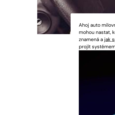
Ahoj auto milov
mohou nastat, kd
znamená a
jak 
projít systémem