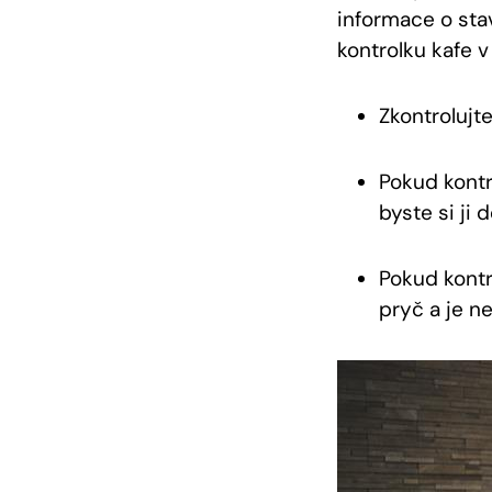
informace o stav
kontrolku kafe v
Zkontrolujt
Pokud kontro
byste si ji d
Pokud kontr
pryč a je n