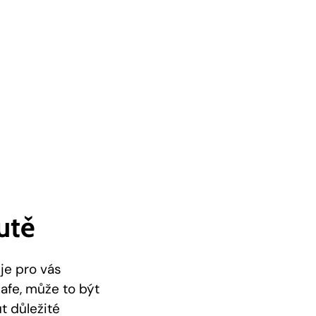
utě
je pro vás
kafe, může to být
t důležité