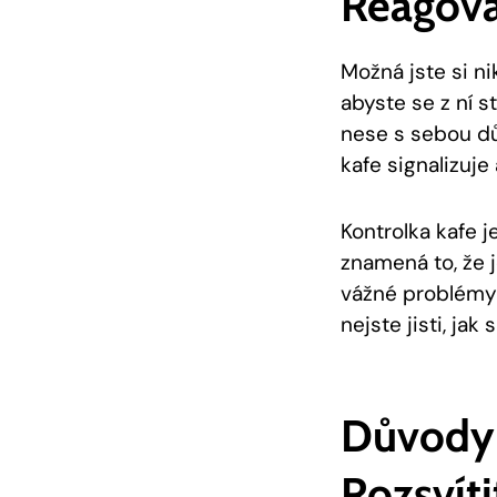
Reagov
Možná jste si ni
abyste se z ní s
nese s sebou dů
kafe signalizuje
Kontrolka kafe j
znamená to, že j
vážné problémy 
nejste jisti, ja
Důvody 
Rozsvíti