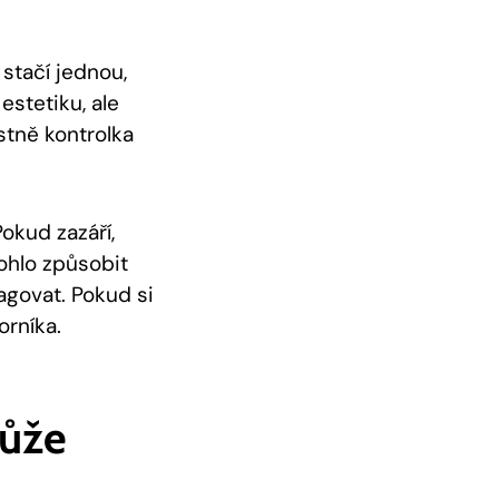
 stačí jednou,
estetiku, ale
stně kontrolka
okud zazáří,
mohlo způsobit
agovat. Pokud si
orníka.
Může