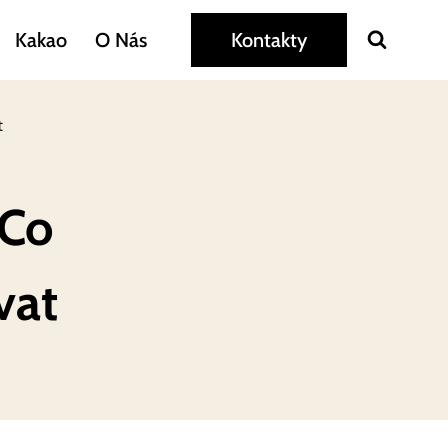
Kakao
O Nás
Kontakty
t
 Co
vat