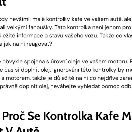
at
kdy nevšimli malé kontrolky kafe ve vašem autě, ale
tali velkými fanoušky. Tato kontrolka není jenom pro 
ležité informace o stavu vašeho vozu. Takže co vla
 a jak na ni reagovat?
e obvykle spojena s úrovní oleje ve vašem motoru. P
e čas si doplnit olej. Ignorování této kontrolky by 
s motorem, takže je důležité na ni co nejdříve zare
k správně doplnit olej, neváhejte vyhledat pomoc odb
Proč Se Kontrolka Kafe 
t V Autě