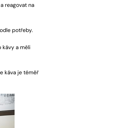
 a reagovat na
odle potřeby.
o kávy a měli
že káva je téměř