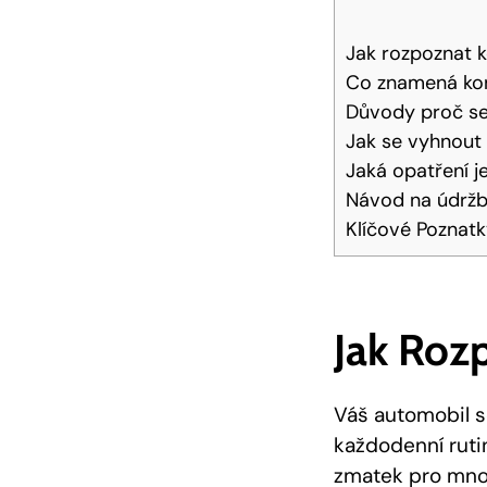
Jak rozpoznat k
Co znamená kont
Důvody proč se 
Jak se vyhnout
Jaká opatření j
Návod na údržbu
Klíčové Poznat
Jak Roz
Váš automobil s
každodenní rutin
zmatek pro mnoh