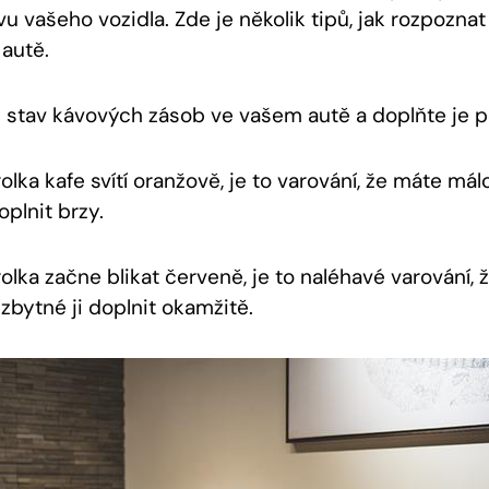
u vašeho vozidla. Zde je několik tipů, jak rozpoznat
 autě.
e stav kávových zásob ve vašem autě a doplňte je p
lka kafe svítí oranžově, je to varování, že máte mál
oplnit brzy.
olka začne blikat červeně, je to naléhavé varování, 
ezbytné ji doplnit okamžitě.